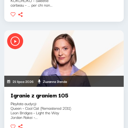
KOKOROKO - Sweetie
carbeau - ... per chi non...
21 lipca 2026
Zuzanna Iłenda
Igranie z graniem 105
Playlista audycji:
Queen - Cool Cat (Remastered 2011)
Leon Bridges - Light the Way
Jordan Rakei -...