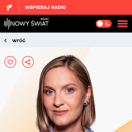
WSPIERAJ RADIO
wróć