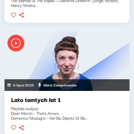
The Mamas & The Papas - California Dreamin' (Single Version)
Nancy Sinatra...
6 lipca 2025
Maria Zamachowska
Lato tamtych lat 1
Playlista audycji:
Dean Martin - That's Amore
Domenico Modugno - Nel Blu Dipinto Di Blu...