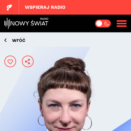
WSPIERAJ RADIO
wróć