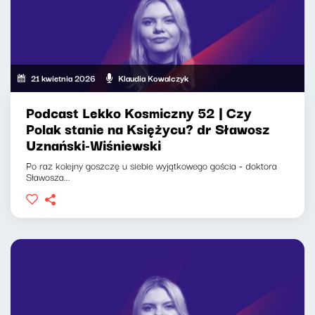
21 kwietnia 2026
Klaudia Kowalczyk
Podcast Lekko Kosmiczny 52 | Czy
Polak stanie na Księżycu? dr Sławosz
Uznański-Wiśniewski
Po raz kolejny goszczę u siebie wyjątkowego gościa - doktora
Sławosza...