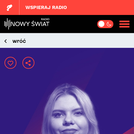
WSPIERAJ RADIO
wróć