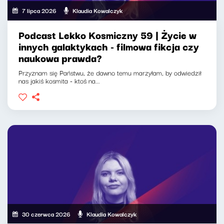
7 lipca 2026
Klaudia Kowalczyk
Podcast Lekko Kosmiczny 59 | Życie w
innych galaktykach - filmowa fikcja czy
naukowa prawda?
Przyznam się Państwu, że dawno temu marzyłam, by odwiedził
nas jakiś kosmita - ktoś na...
30 czerwca 2026
Klaudia Kowalczyk