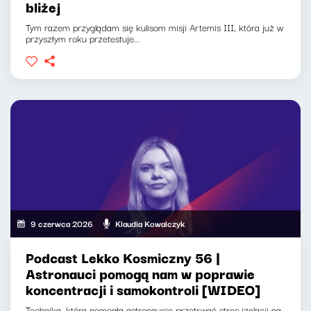
bliżej
Tym razem przyglądam się kulisom misji Artemis III, która już w
przyszłym roku przetestuje...
9 czerwca 2026
Klaudia Kowalczyk
Podcast Lekko Kosmiczny 56 |
Astronauci pomogą nam w poprawie
koncentracji i samokontroli [WIDEO]
Technika, która pomogła astronaucie przetrwać stres izolacji na