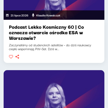
21 lipca 2026
Klaudia Kowalczyk
Podcast Lekko Kosmiczny 60 | Co
oznacza otwarcie ośrodka ESA w
Warszawie?
Zaczynaliśmy od studenckich satelitów - do dziś naukowcy
ciepło wspominają PW-Sat. Dziś w...