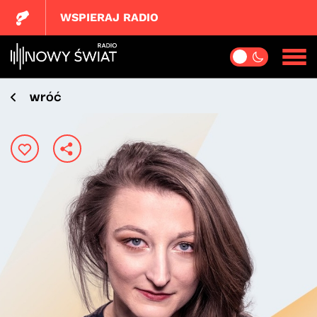
WSPIERAJ RADIO
wróć