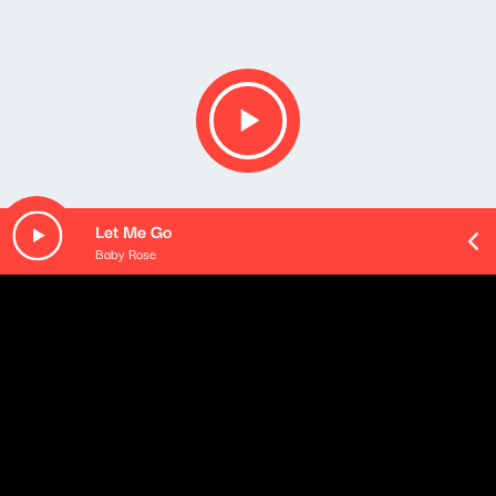
Let Me Go
Baby Rose
O odcinku