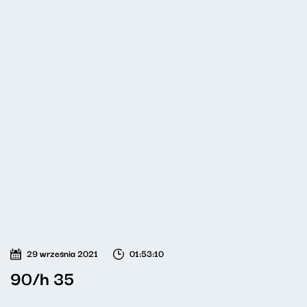
29 września 2021
01:53:10
90/h 35