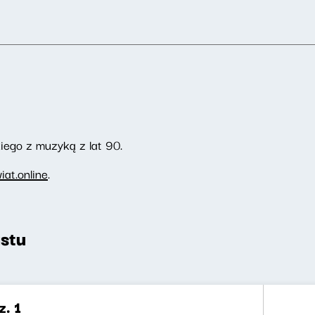
ego z muzyką z lat 90.
at.online
.
stu
. 1