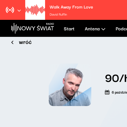
Walk Away From Love
David Ruffin
Start
Antena
Podc
wróć
90/
6 paździ