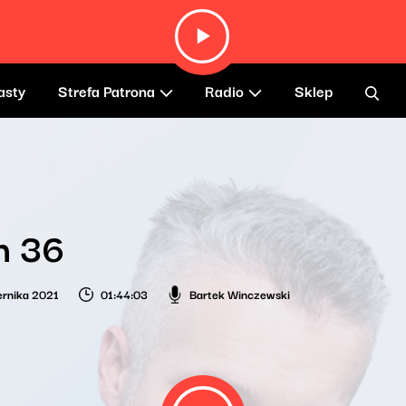
asty
Strefa Patrona
Radio
Sklep
h 36
ernika 2021
01:44:03
Bartek Winczewski