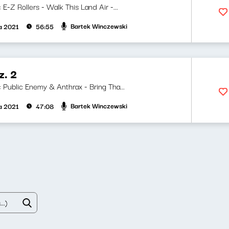
: E-Z Rollers - Walk This Land Air -...
Bartek Winczewski
a 2021
56:55
z. 2
i: Public Enemy & Anthrax - Bring Tha...
Bartek Winczewski
a 2021
47:08