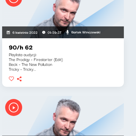
Bartek Winczewski
6 kwietnia 2022
01:39:37
90/h 62
Playlista audycji:
The Prodigy - Firestarter (Edit)
Beck - The New Pollution
Tricky - Tricky...