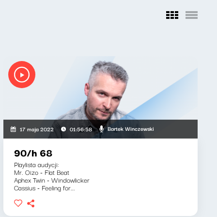
Bartek Winczewski
17 maja 2022
01:56:58
90/h 68
Playlista audycji:
Mr. Oizo - Flat Beat
Aphex Twin - Windowlicker
Cassius - Feeling for...