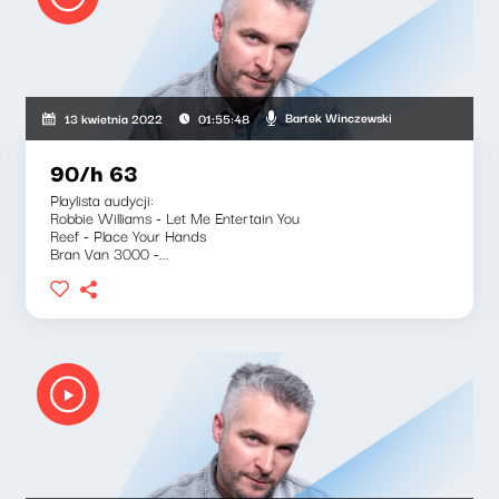
Bartek Winczewski
13 kwietnia 2022
01:55:48
90/h 63
Playlista audycji:
Robbie Williams - Let Me Entertain You
Reef - Place Your Hands
Bran Van 3000 -...