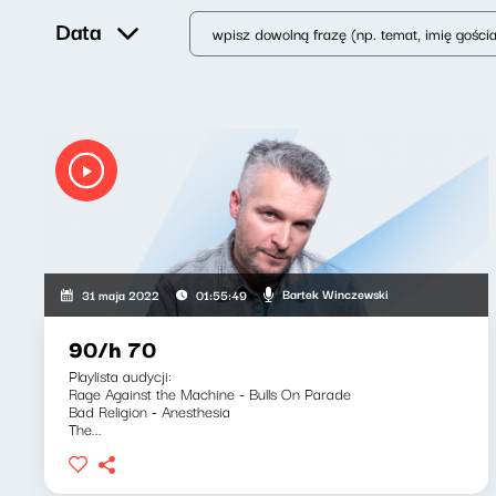
Data
Bartek Winczewski
31 maja 2022
01:55:49
90/h 70
Playlista audycji:
Rage Against the Machine - Bulls On Parade
Bad Religion - Anesthesia
The...