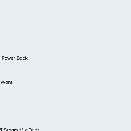
e Power Back
 Want
Off Steam Mix Dub)