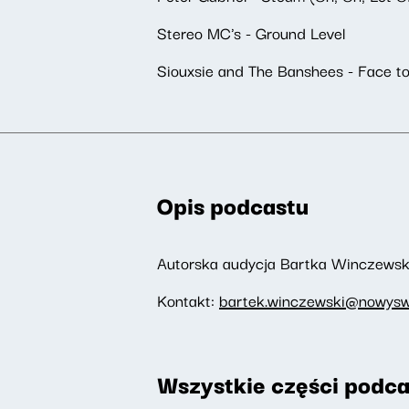
Stereo MC's - Ground Level
Siouxsie and The Banshees - Face t
Opis podcastu
Autorska audycja Bartka Winczewski
Kontakt:
bartek.winczewski@nowyswi
Wszystkie części podca