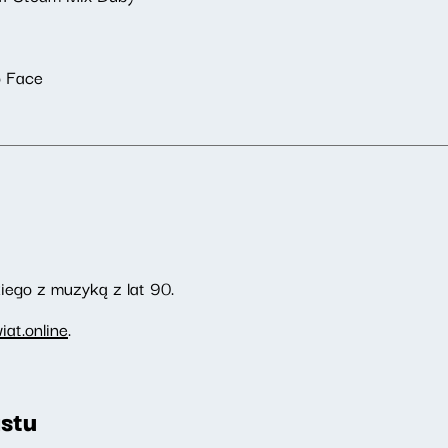
o Face
ego z muzyką z lat 90.
at.online
.
stu