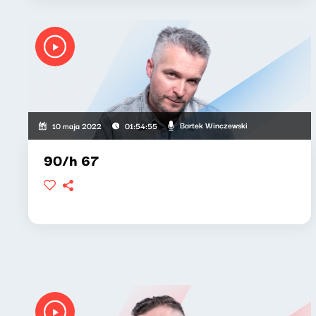
Bartek Winczewski
10 maja 2022
01:54:55
90/h 67