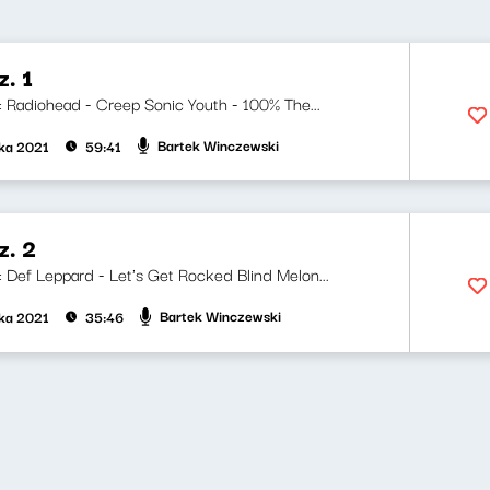
. 1
ji: Radiohead - Creep Sonic Youth - 100% The...
Bartek Winczewski
ika 2021
59:41
z. 2
i: Def Leppard - Let's Get Rocked Blind Melon...
Bartek Winczewski
ika 2021
35:46