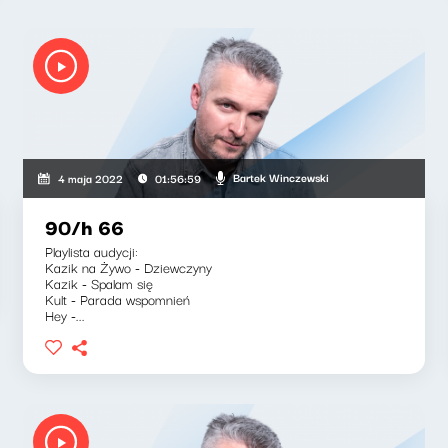
Bartek Winczewski
4 maja 2022
01:56:59
90/h 66
Playlista audycji:
Kazik na Żywo - Dziewczyny
Kazik - Spalam się
Kult - Parada wspomnień
Hey -...