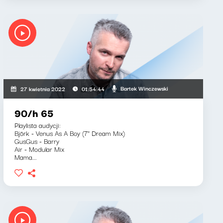
Bartek Winczewski
27 kwietnia 2022
01:54:44
90/h 65
Playlista audycji:
Björk - Venus As A Boy (7" Dream Mix)
GusGus - Barry
Air - Modular Mix
Mama...