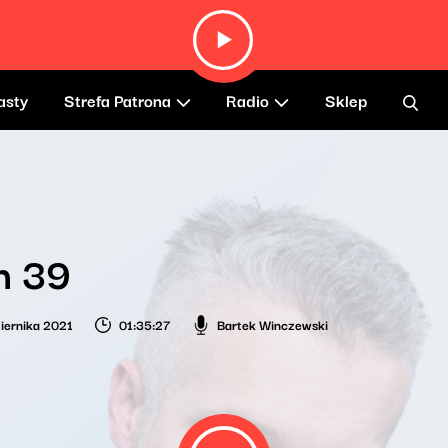
asty
Strefa Patrona
Radio
Sklep
h 39
iernika 2021
01:35:27
Bartek Winczewski