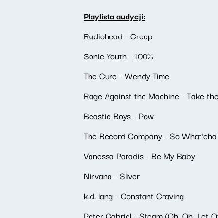
Playlista audycji:
Radiohead - Creep
Sonic Youth - 100%
The Cure - Wendy Time
Rage Against the Machine - Take th
Beastie Boys - Pow
The Record Company - So What’cha
Vanessa Paradis - Be My Baby
Nirvana - Sliver
k.d. lang - Constant Craving
Peter Gabriel - Steam (Oh, Oh, Let 