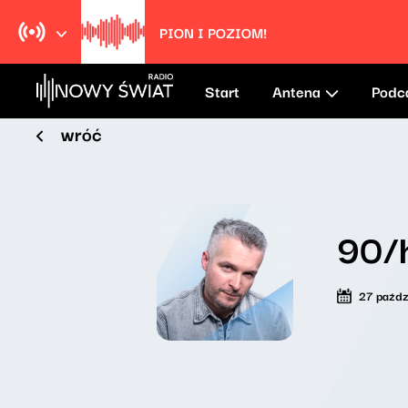
Più bella cosa
Eros Ramazzotti
Start
Antena
Podc
wróć
90/
27 paźdz