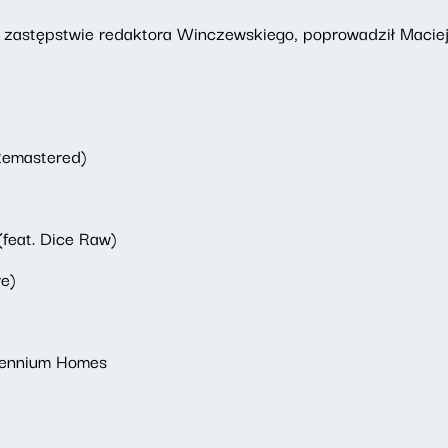
w zastępstwie redaktora Winczewskiego, poprowadził Macie
Remastered)
(feat. Dice Raw)
e)
llennium Homes