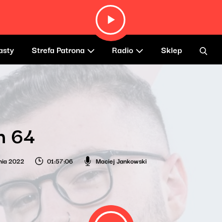
asty
Strefa Patrona
Radio
Sklep
h 64
nia 2022
01:57:06
Maciej Jankowski