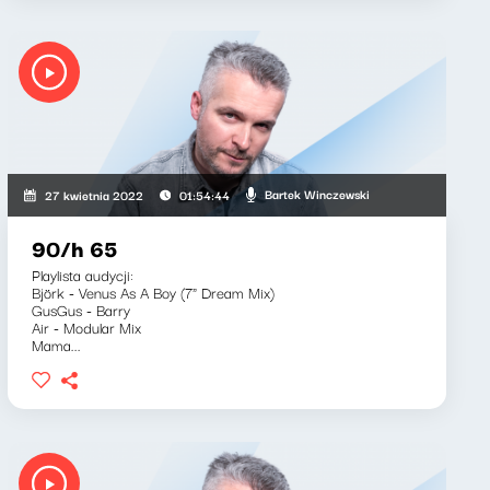
Bartek Winczewski
27 kwietnia 2022
01:54:44
90/h 65
Playlista audycji:
Björk - Venus As A Boy (7" Dream Mix)
GusGus - Barry
Air - Modular Mix
Mama...