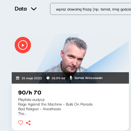
Data
Bartek Winczewski
31 maja 2022
01:55:49
90/h 70
Playlista audycji:
Rage Against the Machine - Bulls On Parade
Bad Religion - Anesthesia
The...