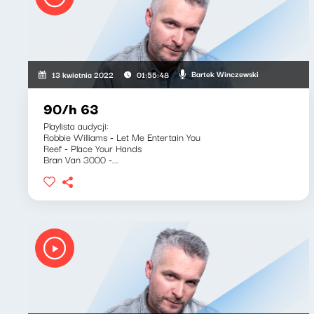
Bartek Winczewski
13 kwietnia 2022
01:55:48
90/h 63
Playlista audycji:
Robbie Williams - Let Me Entertain You
Reef - Place Your Hands
Bran Van 3000 -...