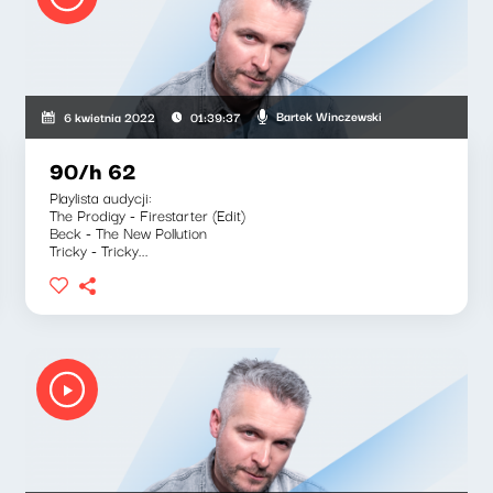
Bartek Winczewski
6 kwietnia 2022
01:39:37
90/h 62
Playlista audycji:
The Prodigy - Firestarter (Edit)
Beck - The New Pollution
Tricky - Tricky...