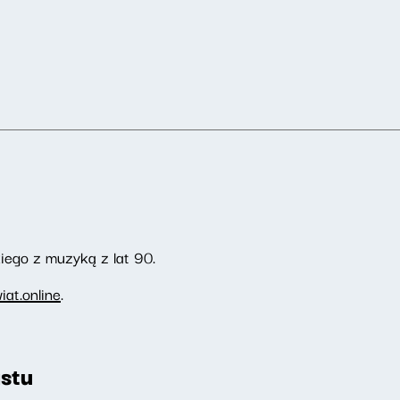
ego z muzyką z lat 90.
at.online
.
stu