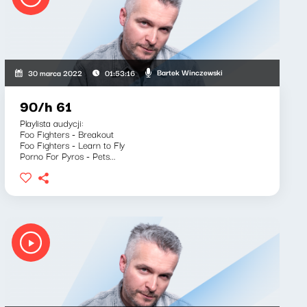
Bartek Winczewski
30 marca 2022
01:53:16
90/h 61
Playlista audycji:
Foo Fighters - Breakout
Foo Fighters - Learn to Fly
Porno For Pyros - Pets...