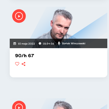
Bartek Winczewski
10 maja 2022
01:54:55
90/h 67