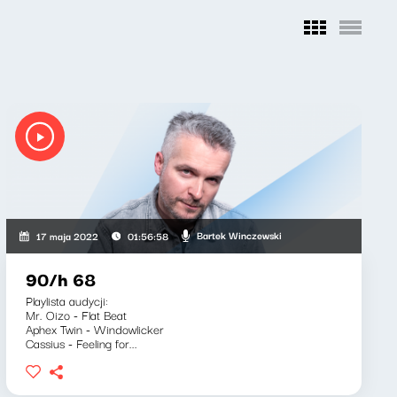
Bartek Winczewski
17 maja 2022
01:56:58
90/h 68
Playlista audycji:
Mr. Oizo - Flat Beat
Aphex Twin - Windowlicker
Cassius - Feeling for...