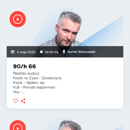
Bartek Winczewski
4 maja 2022
01:56:59
90/h 66
Playlista audycji:
Kazik na Żywo - Dziewczyny
Kazik - Spalam się
Kult - Parada wspomnień
Hey -...