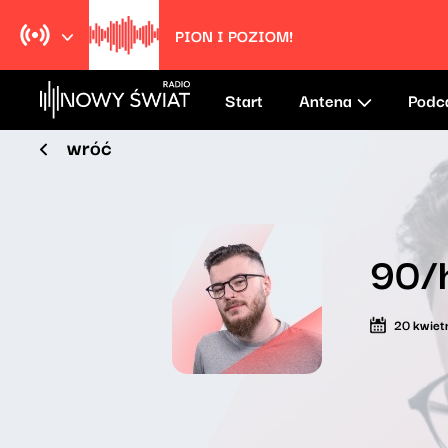
PION I POZIOM!
Start
Antena
Podc
wróć
90/
20 kwiet