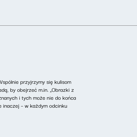
Wspólnie przyjrzymy się kulisom
dą, by obejrzeć m.in. „Obrazki z
nanych i tych może nie do końca
e inaczej – w każdym odcinku