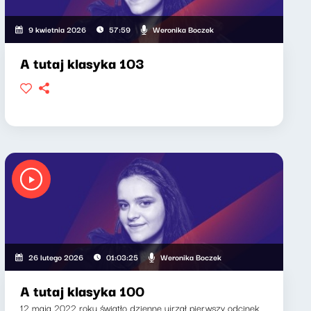
Weronika Boczek
9 kwietnia 2026
57:59
A tutaj klasyka 103
Weronika Boczek
26 lutego 2026
01:03:25
A tutaj klasyka 100
12 maja 2022 roku światło dzienne ujrzał pierwszy odcinek