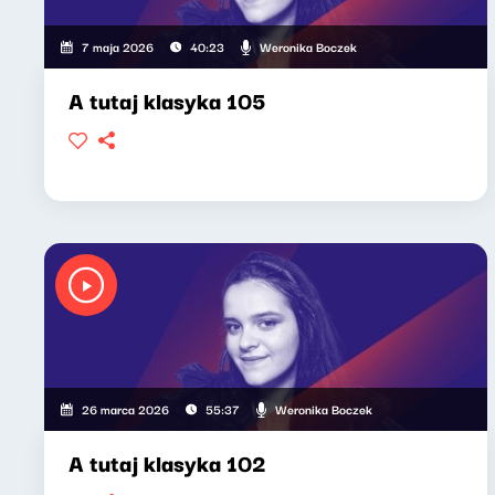
Weronika Boczek
7 maja 2026
40:23
A tutaj klasyka 105
Weronika Boczek
26 marca 2026
55:37
A tutaj klasyka 102