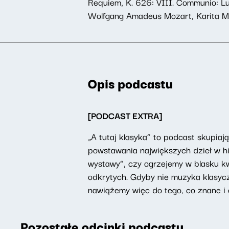
Requiem, K. 626: VIII. Communio: L
Wolfgang Amadeus Mozart, Karita Mat
Opis podcastu
[PODCAST EXTRA]
„A tutaj klasyka” to podcast skupiaj
powstawania największych dzieł w hi
wystawy”, czy ogrzejemy w blasku k
odkrytych. Gdyby nie muzyka klasyc
nawiążemy więc do tego, co znane i 
Pozostałe odcinki podcastu