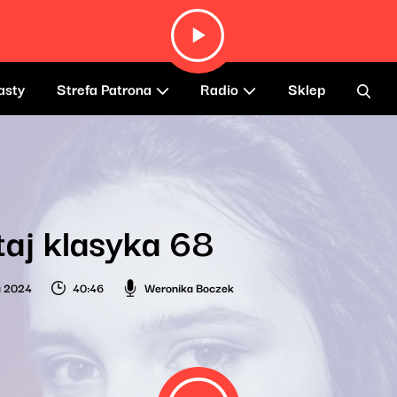
asty
Strefa Patrona
Radio
Sklep
taj klasyka 68
a 2024
40:46
Weronika Boczek