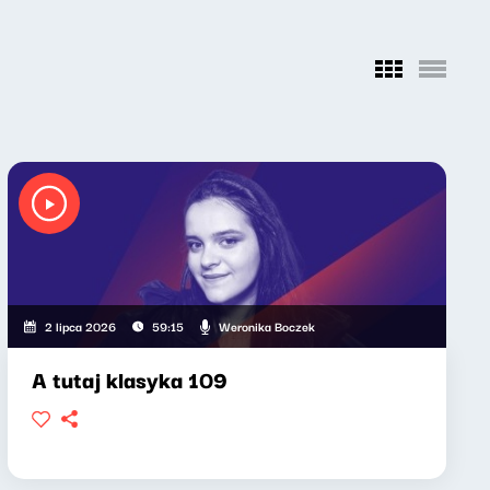
Weronika Boczek
2 lipca 2026
59:15
A tutaj klasyka 109