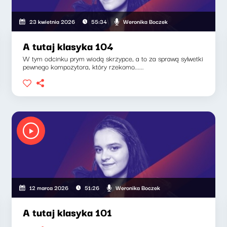
Weronika Boczek
23 kwietnia 2026
55:34
A tutaj klasyka 104
W tym odcinku prym wiodą skrzypce, a to za sprawą sylwetki
pewnego kompozytora, który rzekomo......
Weronika Boczek
12 marca 2026
51:26
A tutaj klasyka 101