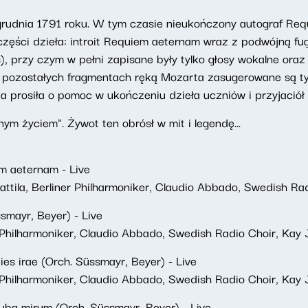
dnia 1791 roku. W tym czasie nieukończony autograf Requi
zęści dzieła: introit Requiem aeternam wraz z podwójną fugą
), przy czym w pełni zapisane były tylko głosy wokalne oraz
 w pozostałych fragmentach ręką Mozarta zasugerowane są ty
a prosiła o pomoc w ukończeniu dzieła uczniów i przyjaciół 
ym życiem". Żywot ten obrósł w mit i legendę...
em aeternam - Live
tila, Berliner Philharmoniker, Claudio Abbado, Swedish Ra
smayr, Beyer) - Live
Philharmoniker, Claudio Abbado, Swedish Radio Choir, Kay
ies irae (Orch. Süssmayr, Beyer) - Live
Philharmoniker, Claudio Abbado, Swedish Radio Choir, Kay
Tuba mirum (Orch. Süssmayr, Beyer) - Live