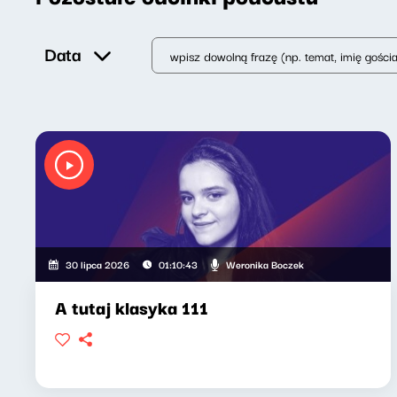
Data
Weronika Boczek
30 lipca 2026
01:10:43
A tutaj klasyka 111