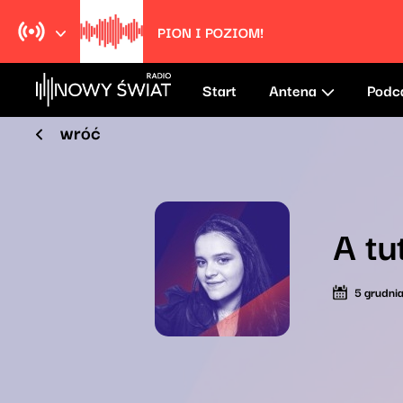
PION I POZIOM!
Start
Antena
Podc
wróć
A tu
5 grudni