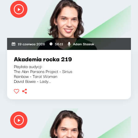
Adam Stasiak
19 czerwca 2026
56:11
Akademia rocka 219
Playlista audycji:
The Alan Parsons Project - Sirius
Rainbow - Tarot Woman
David Bowie - Lady...