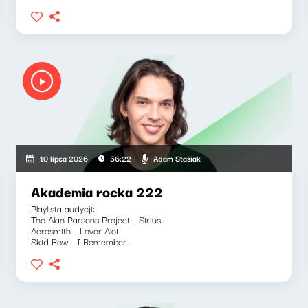
Adam Stasiak
10 lipca 2026
56:22
Akademia rocka 222
Playlista audycji:
The Alan Parsons Project - Sirius
Aerosmith - Lover Alot
Skid Row - I Remember...