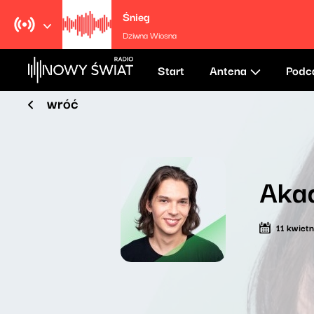
Śnieg
Dziwna Wiosna
Start
Antena
Podc
wróć
Aka
11 kwiet