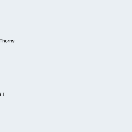
 Thorns
d I