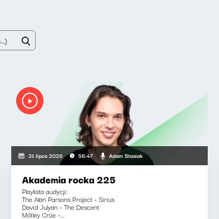
Adam Stasiak
31 lipca 2026
56:47
Akademia rocka 225
Playlista audycji:
The Alan Parsons Project - Sirius
David Julyan - The Descent
Mötley Crüe -...