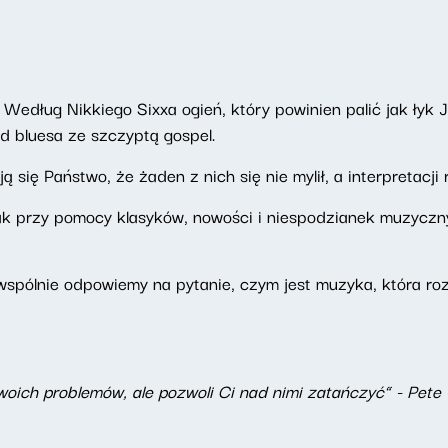
 Według Nikkiego Sixxa ogień, który powinien palić jak łyk J
d bluesa ze szczyptą gospel.
ię Państwo, że żaden z nich się nie mylił, a interpretacji r
k przy pomocy klasyków, nowości i niespodzianek muzyczny
spólnie odpowiemy na pytanie, czym jest muzyka, która ro
twoich problemów, ale pozwoli Ci nad nimi zatańczyć” - Pe