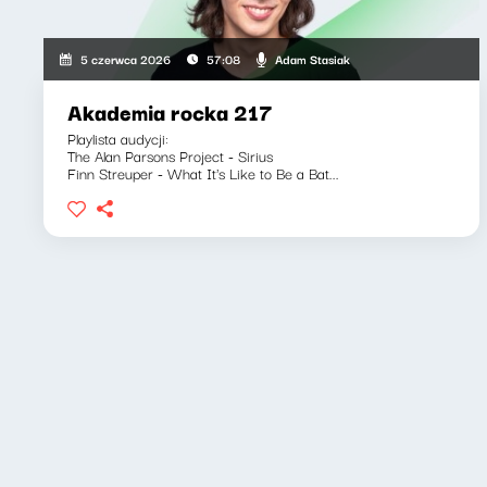
Adam Stasiak
5 czerwca 2026
57:08
Akademia rocka 217
Playlista audycji:
The Alan Parsons Project - Sirius
Finn Streuper - What It's Like to Be a Bat...