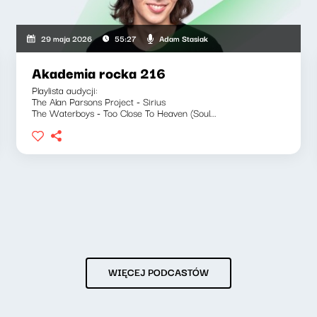
Adam Stasiak
29 maja 2026
55:27
Akademia rocka 216
Playlista audycji:
The Alan Parsons Project - Sirius
The Waterboys - Too Close To Heaven (Soul...
WIĘCEJ PODCASTÓW