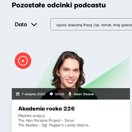
Pozostałe odcinki podcastu
Data
Adam Stasiak
7 sierpnia 2026
56:08
Akademia rocka 226
Playlista audycji:
The Alan Parsons Project - Sirius
The Beatles - Sgt. Pepper's Lonely Hearts...