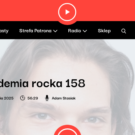
asty
Strefa Patrona
Radio
Sklep
demia rocka 158
nia 2025
56:29
Adam Stasiak