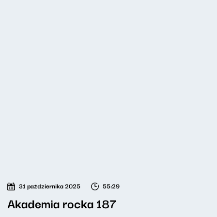
31 października 2025
55:29
Akademia rocka 187