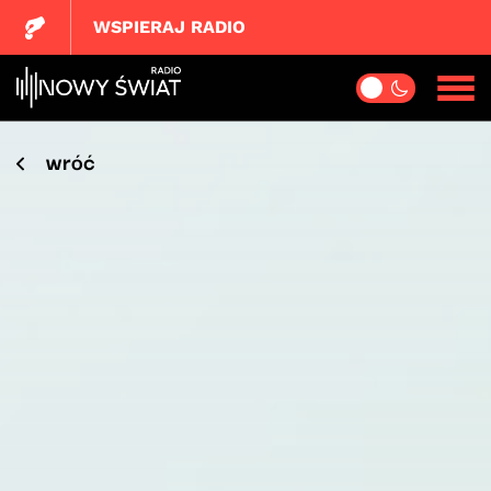
WSPIERAJ RADIO
wróć