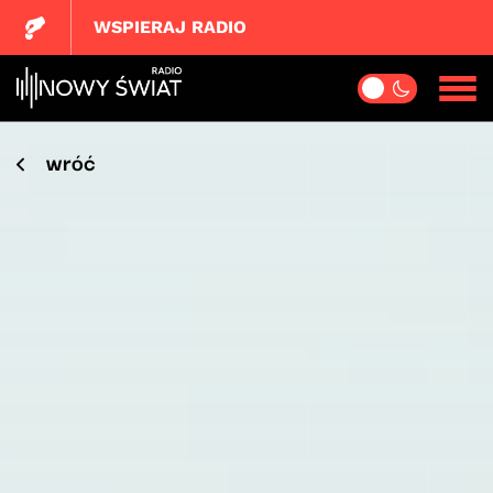
WSPIERAJ RADIO
wróć