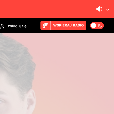
zaloguj się
WSPIERAJ RADIO