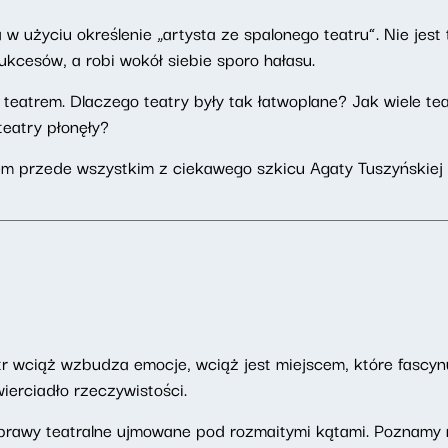
 użyciu określenie „artysta ze spalonego teatru”. Nie jest 
sukcesów, a robi wokół siebie sporo hałasu.
eatrem. Dlaczego teatry były tak łatwoplane? Jak wiele tea
teatry płonęły?
 przede wszystkim z ciekawego szkicu Agaty Tuszyńskiej „Te
atr wciąż wzbudza emocje, wciąż jest miejscem, które fascyn
ierciadło rzeczywistości.
awy teatralne ujmowane pod rozmaitymi kątami. Poznamy nie 