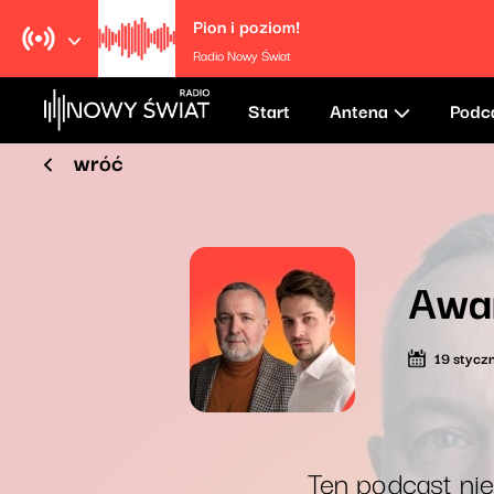
Pion i poziom!
Radio Nowy Świat
Start
Antena
Podc
wróć
Awan
19 stycz
Ten podcast nie