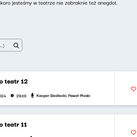
skoro jesteśmy w teatrze nie zabraknie też anegdot.
o teatr 12
Kacper Siedlecki, Paweł Płoski
024
29:19
 teatr 11