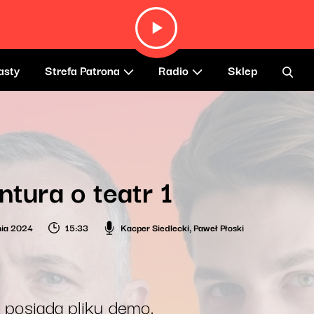
asty
Strefa Patrona
Radio
Sklep
tura o teatr 1
nia 2024
15:33
Kacper Siedlecki
,
Paweł Płoski
 posiada pliku demo.