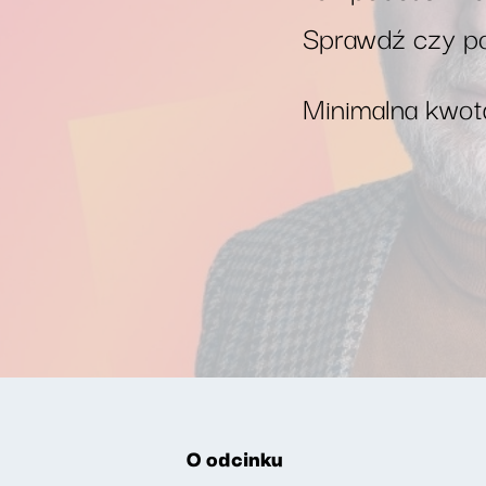
Sprawdź czy po
Minimalna kwota
O odcinku