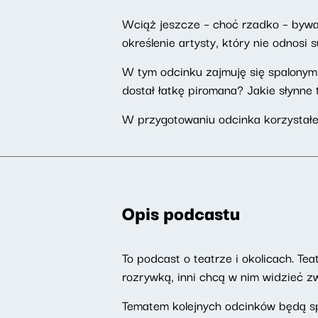
Wciąż jeszcze – choć rzadko – bywa w
określenie artysty, który nie odnosi 
W tym odcinku zajmuję się spalonym t
dostał łatkę piromana? Jakie słynne 
W przygotowaniu odcinka korzystałem
Opis podcastu
To podcast o teatrze i okolicach. Te
rozrywką, inni chcą w nim widzieć zw
Tematem kolejnych odcinków będą spr