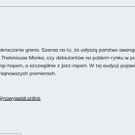
kraczania granic. Szansa na to, że usłyszą państwo awang
 Theloniousa Monka, czy debiutantów na polskim rynku w p
hip-hopem, a szczególnie z jazz-rapem. W tej audycji pojawi
najnowszych premierach.
i@nowyswiat.online
.