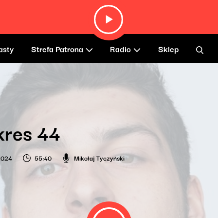
asty
Strefa Patrona
Radio
Sklep
kres 44
 2024
55:40
Mikołaj Tyczyński