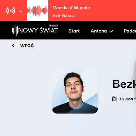
Words of Wonder
Keith Richards
Start
Antena
Podc
wróć
Bez
16 lipca