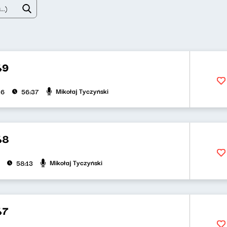
49
Mikołaj Tyczyński
26
56:37
48
Mikołaj Tyczyński
58:13
47