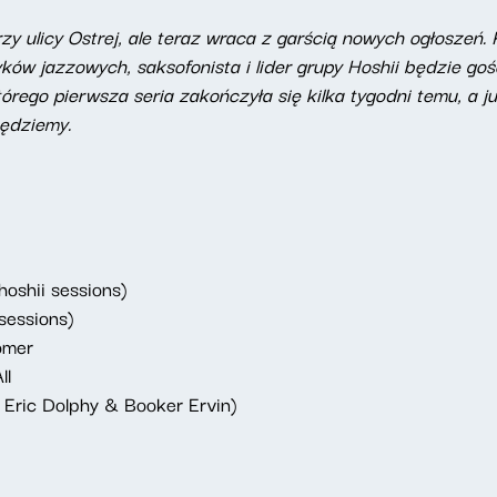
rzy ulicy Ostrej, ale teraz wraca z garścią nowych ogłoszeń.
yków jazzowych, saksofonista i lider grupy Hoshii będzie go
którego pierwsza seria zakończyła się kilka tygodni temu, a j
będziemy.
oshii sessions)
sessions)
omer
ll
 Eric Dolphy & Booker Ervin)