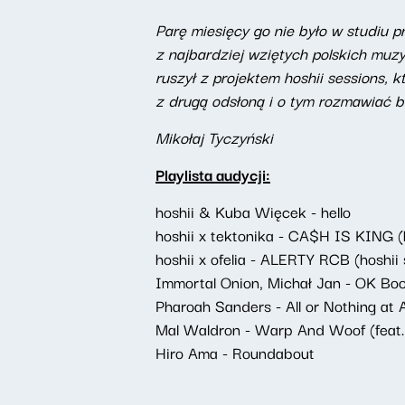
Parę miesięcy go nie było w studiu p
z najbardziej wziętych polskich muz
ruszył z projektem hoshii sessions, 
z drugą odsłoną i o tym rozmawiać 
Mikołaj Tyczyński
Playlista audycji:
hoshii & Kuba Więcek - hello
hoshii x tektonika - CA$H IS KING (h
hoshii x ofelia - ALERTY RCB (hoshii 
Immortal Onion, Michał Jan - OK Bo
Pharoah Sanders - All or Nothing at A
Mal Waldron - Warp And Woof (feat.
Hiro Ama - Roundabout