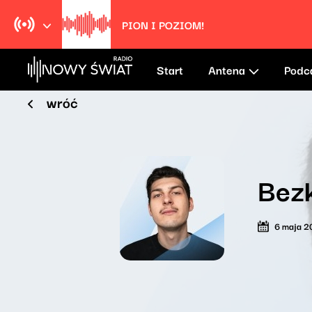
PION I POZIOM!
Start
Antena
Podc
wróć
Bez
6 maja 2