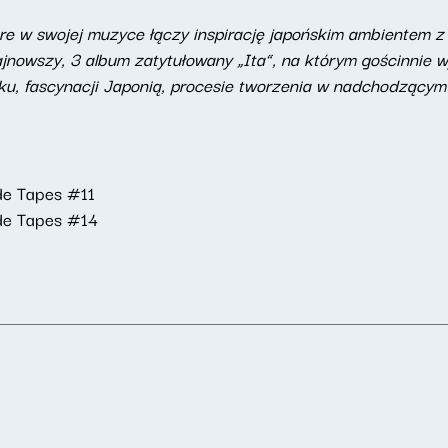
które w swojej muzyce łączy inspirację japońskim ambiente
ajnowszy, 3 album zatytułowany „Ita”, na którym gościnnie wy
u, fascynacji Japonią, procesie tworzenia w nadchodzącym B
de Tapes #11
ode Tapes #14