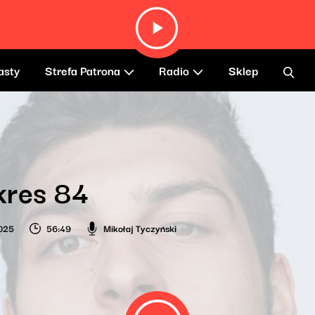
asty
Strefa Patrona
Radio
Sklep
kres 84
025
56:49
Mikołaj Tyczyński