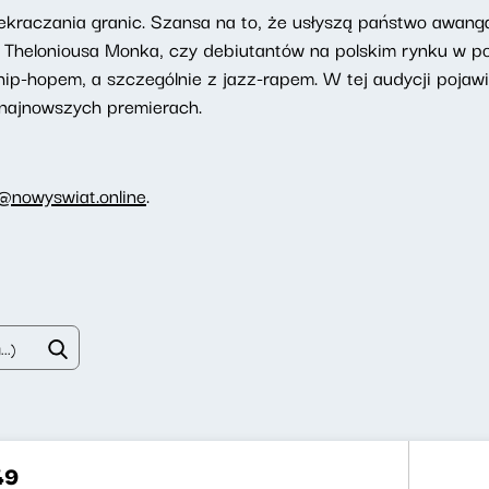
kraczania granic. Szansa na to, że usłyszą państwo awang
 Theloniousa Monka, czy debiutantów na polskim rynku w p
hip-hopem, a szczególnie z jazz-rapem. W tej audycji pojawi
najnowszych premierach.
i@nowyswiat.online
.
49