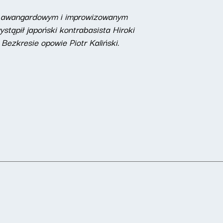
m z awangardowym i improwizowanym
stąpił japoński kontrabasista Hiroki
ezkresie opowie Piotr Kaliński.