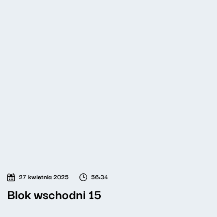
27 kwietnia 2025
56:34
Blok wschodni 15