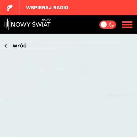
WSPIERAJ RADIO
wróć