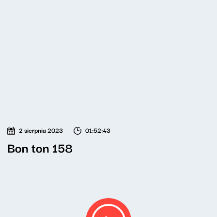
2 sierpnia 2023
01:52:43
Bon ton 158