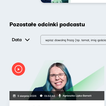
Pozostałe odcinki podcastu
Data
Agnieszka Lipka-Barnett
5 sierpnia 2026
01:52:43