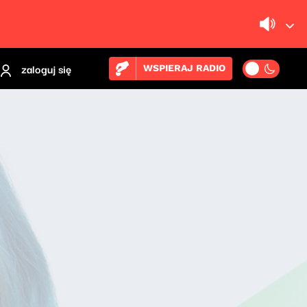
zaloguj się
WSPIERAJ RADIO