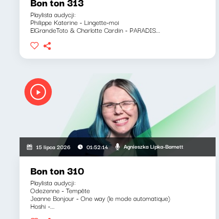
Bon ton 313
Playlista audycji:
Philippe Katerine - Lingette-moi
ElGrandeToto & Charlotte Cardin - PARADIS...
Agnieszka Lipka-Barnett
15 lipca 2026
01:52:14
Bon ton 310
Playlista audycji:
Odezenne - Tempête
Jeanne Bonjour - One way (le mode automatique)
Hoshi -...