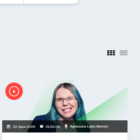
Agnieszka Lipka-Barnett
22 lipca 2026
01:52:09