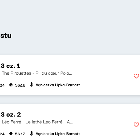
stu
3 cz. 1
i: The Pirouettes - Pli du cœur Polo...
Agnieszka Lipka-Barnett
024
56:18
3 cz. 2
i: Léo Ferré - Le lethé Léo Ferré - A...
Agnieszka Lipka-Barnett
024
56:17