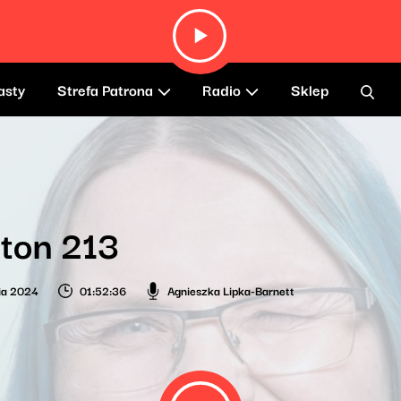
asty
Strefa Patrona
Radio
Sklep
ton 213
nia 2024
01:52:36
Agnieszka Lipka-Barnett