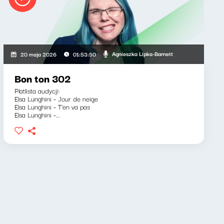
Agnieszka Lipka-Barnett
20 maja 2026
01:53:50
Bon ton 302
Platlista audycji:
Elsa Lunghini - Jour de neige
Elsa Lunghini - T'en va pas
Elsa Lunghini -...