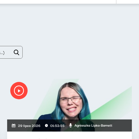
Agnieszka Lipka-Barnett
29 lipca 2026
01:53:55