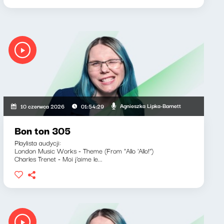
Agnieszka Lipka-Barnett
10 czerwca 2026
01:54:29
Bon ton 305
Playlista audycji:
London Music Works - Theme (From "Allo 'Allo!")
Charles Trenet - Moi j'aime le...