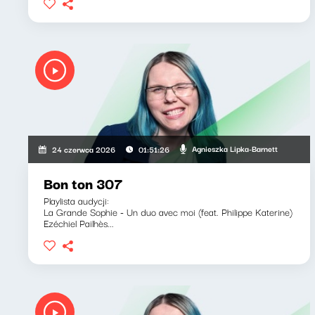
Agnieszka Lipka-Barnett
24 czerwca 2026
01:51:26
Bon ton 307
Playlista audycji:
La Grande Sophie - Un duo avec moi (feat. Philippe Katerine)
Ezéchiel Pailhès...