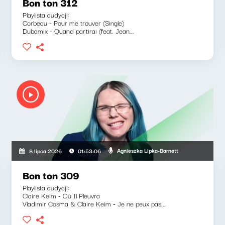
Bon ton 312
Playlista audycji:
Corbeau - Pour me trouver (Single)
Dubamix - Quand partirai (feat. Jean...
Agnieszka Lipka-Barnett
8 lipca 2026
01:53:06
Bon ton 309
Playlista audycji:
Claire Keim - Où Il Pleuvra
Vladimir Cosma & Claire Keim - Je ne peux pas...