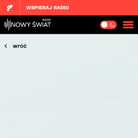
WSPIERAJ RADIO
wróć