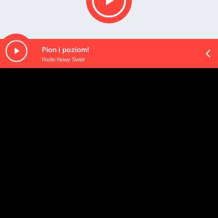
Pion i poziom!
Radio Nowy Świat
O odcinku
Playlista audycji:
Zoufris Maracas - La retraite
Sans Lactose - Juillet 69
Minuit Belle - En paix