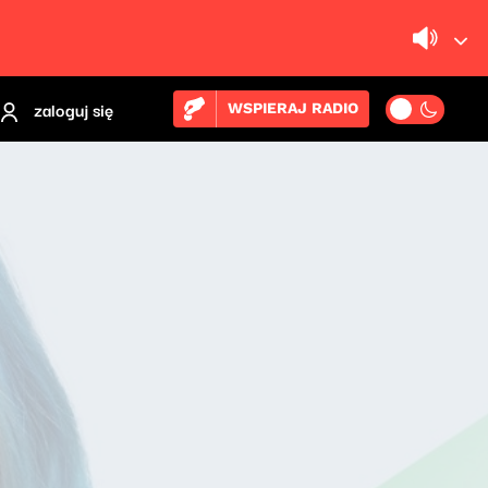
zaloguj się
WSPIERAJ RADIO