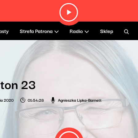
asty
Strefa Patrona
Radio
Sklep
ton 23
ia 2020
01:54:28
Agnieszka Lipka-Barnett