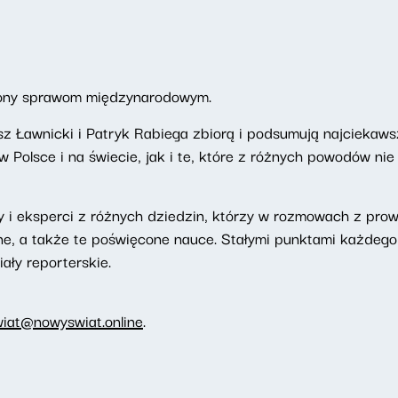
ony sprawom międzynarodowym.
z Ławnicki i Patryk Rabiega zbiorą i podsumują najciekaws
Polsce i na świecie, jak i te, które z różnych powodów nie
 i eksperci z różnych dziedzin, którzy w rozmowach z pr
ne, a także te poświęcone nauce. Stałymi punktami każdeg
iały reporterskie.
wiat@nowyswiat.online
.