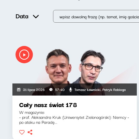
Data
Tomasz Ławnicki, Patryk Rabiega
31 lipca 2026
57:40
Cały nasz świat 178
W magazynie:
- prof. Aleksandra Kruk (Uniwersytet Zielonogórski): Niemcy -
po ataku na Paradę...