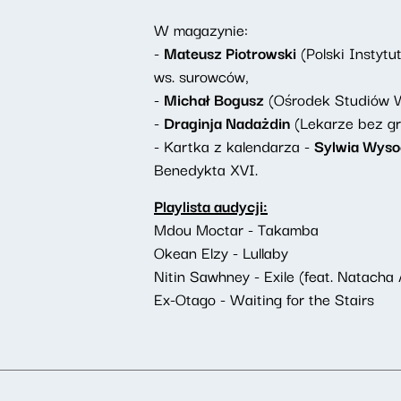
W magazynie:
-
Mateusz Piotrowski
(Polski Instyt
ws. surowców,
-
Michał Bogusz
(Ośrodek Studiów W
-
Draginja Nadażdin
(Lekarze bez gr
- Kartka z kalendarza -
Sylwia Wyso
Benedykta XVI.
Playlista audycji:
Mdou Moctar - Takamba
Okean Elzy - Lullaby
Nitin Sawhney - Exile (feat. Natacha
Ex-Otago - Waiting for the Stairs