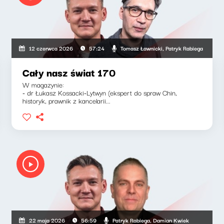
Tomasz Ławnicki, Patryk Rabiega
12 czerwca 2026
57:24
Cały nasz świat 170
W magazynie:
- dr Łukasz Kossacki-Lytwyn (ekspert do spraw Chin,
historyk, prawnik z kancelarii...
Patryk Rabiega, Damian Kwiek
22 maja 2026
56:59