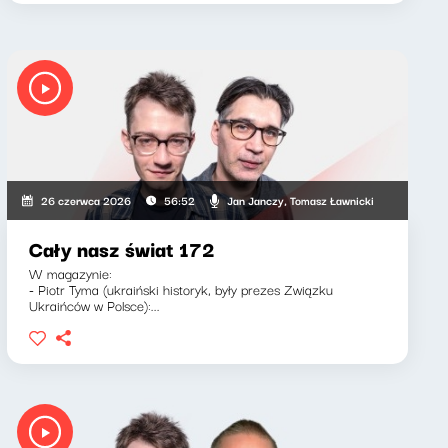
Jan Janczy, Tomasz Ławnicki
26 czerwca 2026
56:52
Cały nasz świat 172
W magazynie:
- Piotr Tyma (ukraiński historyk, były prezes Związku
Ukraińców w Polsce):...