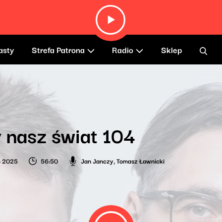
asty
Strefa Patrona
Radio
Sklep
 nasz świat 104
o 2025
56:50
Jan Janczy
,
Tomasz Ławnicki