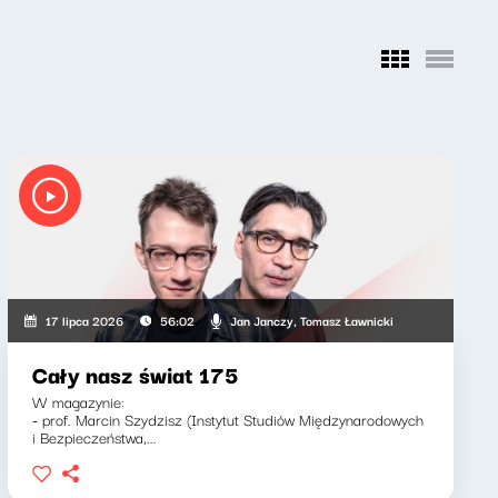
Jan Janczy, Tomasz Ławnicki
17 lipca 2026
56:02
Cały nasz świat 175
W magazynie:
- prof. Marcin Szydzisz (Instytut Studiów Międzynarodowych
i Bezpieczeństwa,...