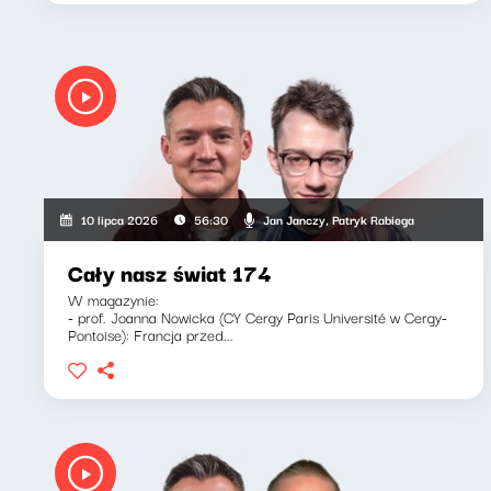
Jan Janczy, Patryk Rabiega
10 lipca 2026
56:30
Cały nasz świat 174
W magazynie:
- prof. Joanna Nowicka (CY Cergy Paris Université w Cergy-
Pontoise): Francja przed...