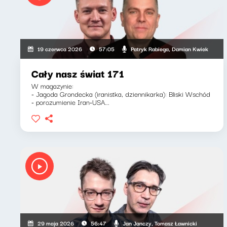
Patryk Rabiega, Damian Kwiek
19 czerwca 2026
57:05
Cały nasz świat 171
W magazynie:
- Jagoda Grondecka (iranistka, dziennikarka): Bliski Wschód
- porozumienie Iran-USA...
Jan Janczy, Tomasz Ławnicki
29 maja 2026
56:47