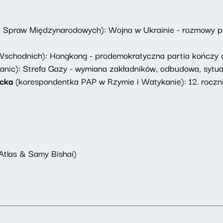
ut Spraw Międzynarodowych): Wojna w Ukrainie - rozmowy
schodnich): Hongkong - prodemokratyczna partia kończy d
anic): Strefa Gazy - wymiana zakładników, odbudowa, sytu
cka
(korespondentka PAP w Rzymie i Watykanie): 12. roczni
 Atlas & Samy Bishai)