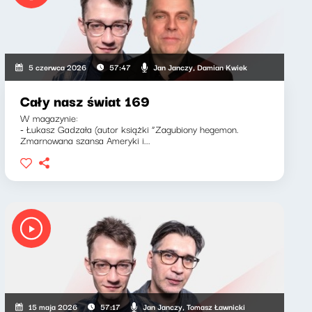
Jan Janczy, Damian Kwiek
5 czerwca 2026
57:47
Cały nasz świat 169
W magazynie:
- Łukasz Gadzała (autor książki “Zagubiony hegemon.
Zmarnowana szansa Ameryki i...
Jan Janczy, Tomasz Ławnicki
15 maja 2026
57:17