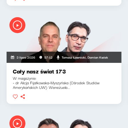
Tomasz Ławnicki, Damian Kwiek
3 lipca 2026
57:12
Cały nasz świat 173
W magazynie:
- dr Alicja Fijałkowska-Myszyńska (Ośrodek Studiów
Amerykańskich UW): Wenezuela...