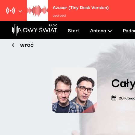
Azucar (Tiny Desk Version)
ceci ceci
Start
Antena
Podc
wróć
Cały
28 luteg