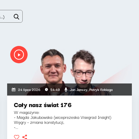
Jan Janczy, Patryk Rabiega
24 lipca 2026
54:49
Cały nasz świat 176
W magazynie:
- Magda Jakubowska (wiceprezeska Visegrad Insight):
Węgry - zmiana konstytucji,
-...