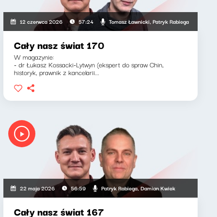
Tomasz Ławnicki, Patryk Rabiega
12 czerwca 2026
57:24
Cały nasz świat 170
W magazynie:
- dr Łukasz Kossacki-Lytwyn (ekspert do spraw Chin,
historyk, prawnik z kancelarii...
Patryk Rabiega, Damian Kwiek
22 maja 2026
56:59
Cały nasz świat 167