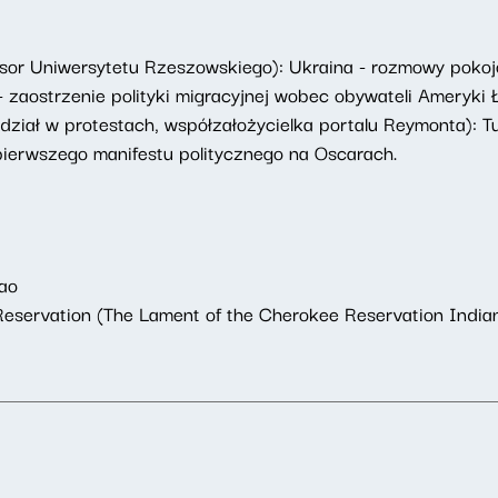
esor Uniwersytetu Rzeszowskiego): Ukraina - rozmowy poko
 zaostrzenie polityki migracyjnej wobec obywateli Ameryki 
dział w protestach, współzałożycielka portalu Reymonta): T
 pierwszego manifestu politycznego na Oscarach.
hao
Reservation (The Lament of the Cherokee Reservation India