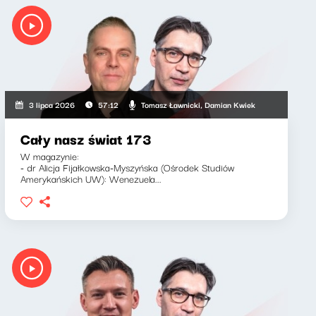
Tomasz Ławnicki, Damian Kwiek
3 lipca 2026
57:12
Cały nasz świat 173
W magazynie:
- dr Alicja Fijałkowska-Myszyńska (Ośrodek Studiów
Amerykańskich UW): Wenezuela...