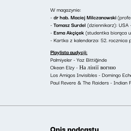
W magazynie:
-
dr hab. Maciej Milczanowski
(prof
-
Tomasz Surdel
(dziennikarz): USA -
-
Esma Akçiçek
(studentka biorąca u
- Kartka z kalendarza: 52. rocznica
Playlista audycji:
Palmiyeler - Yaz Bittiğinde
Okean Elzy - На лінії вогню
Los Amigos Invisibles - Domingo Ec
Paul Revere & The Raiders - Indian 
Opis podcastu