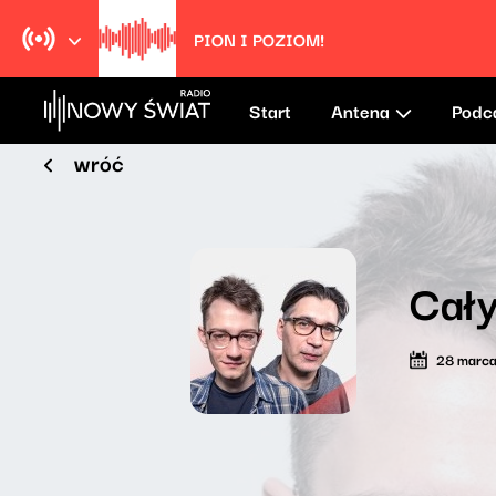
Staring At The Sun
U2
Start
Antena
Podc
wróć
Cały
28 marc