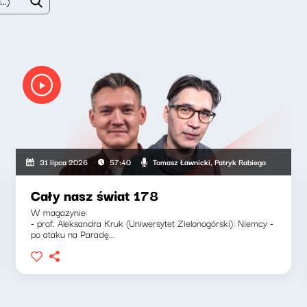
Tomasz Ławnicki, Patryk Rabiega
31 lipca 2026
57:40
Cały nasz świat 178
W magazynie:
- prof. Aleksandra Kruk (Uniwersytet Zielonogórski): Niemcy -
po ataku na Paradę...