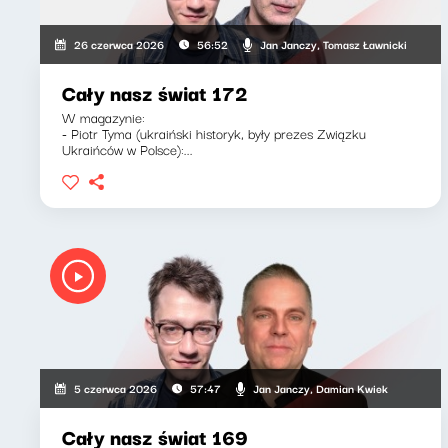
Jan Janczy, Tomasz Ławnicki
26 czerwca 2026
56:52
Cały nasz świat 172
W magazynie:
- Piotr Tyma (ukraiński historyk, były prezes Związku
Ukraińców w Polsce):...
Jan Janczy, Damian Kwiek
5 czerwca 2026
57:47
Cały nasz świat 169