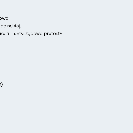
jowe,
Łacińskiej,
urcja - antyrządowe protesty,
n)