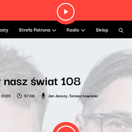
asty
Strefa Patrona
Radio
Sklep
 nasz świat 108
a 2025
57:08
Jan Janczy
,
Tomasz Ławnicki