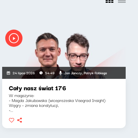
Jan Janczy, Patryk Rabiega
24 lipca 2026
54:49
Cały nasz świat 176
W magazynie:
- Magda Jakubowska (wiceprezeska Visegrad Insight):
Węgry - zmiana konstytucji,
-...