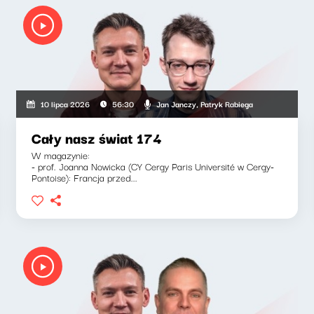
Jan Janczy, Patryk Rabiega
10 lipca 2026
56:30
Cały nasz świat 174
W magazynie:
- prof. Joanna Nowicka (CY Cergy Paris Université w Cergy-
Pontoise): Francja przed...