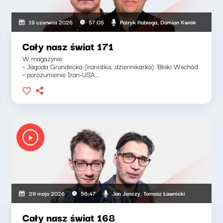
Patryk Rabiega, Damian Kwiek
19 czerwca 2026
57:05
Cały nasz świat 171
W magazynie:
- Jagoda Grondecka (iranistka, dziennikarka): Bliski Wschód
- porozumienie Iran-USA...
Jan Janczy, Tomasz Ławnicki
29 maja 2026
56:47
Cały nasz świat 168