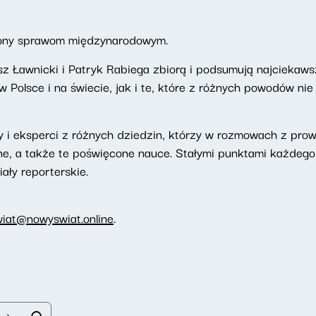
ony sprawom międzynarodowym.
z Ławnicki i Patryk Rabiega zbiorą i podsumują najciekaws
Polsce i na świecie, jak i te, które z różnych powodów nie
 i eksperci z różnych dziedzin, którzy w rozmowach z pr
ne, a także te poświęcone nauce. Stałymi punktami każdeg
iały reporterskie.
wiat@nowyswiat.online
.