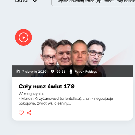
Patryk Rabiega
7 sierpnia 2026
56:31
Cały nasz świat 179
W magazynie:
- Marcin Krzyżanowski (orientalista): Iran - negocjacje
pokojowe, zwrot ws. cieśniny...