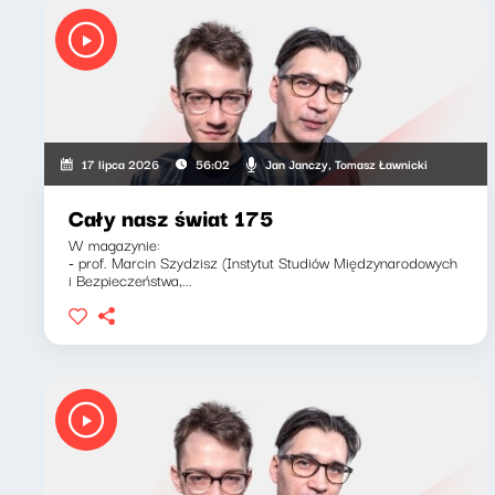
Jan Janczy, Tomasz Ławnicki
17 lipca 2026
56:02
Cały nasz świat 175
W magazynie:
- prof. Marcin Szydzisz (Instytut Studiów Międzynarodowych
i Bezpieczeństwa,...