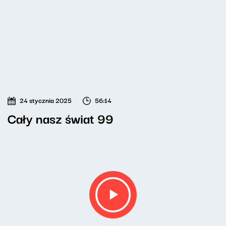
24 stycznia 2025
56:14
Cały nasz świat 99