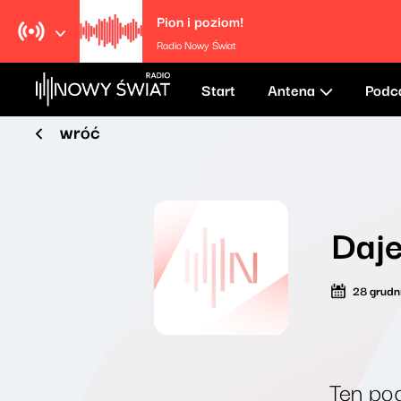
Pion i poziom!
Radio Nowy Świat
Start
Antena
Podc
wróć
Daj
28 grudn
Ten pod