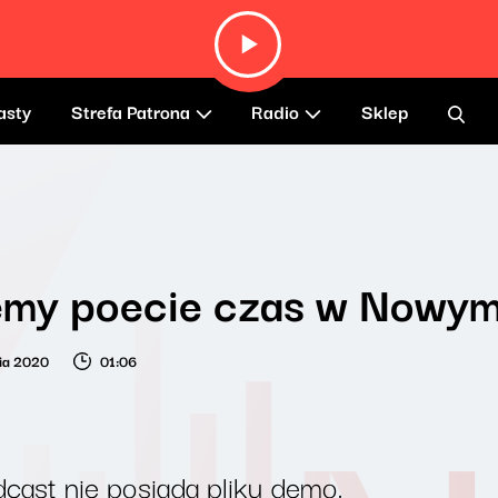
asty
Strefa Patrona
Radio
Sklep
emy poecie czas w Nowym
ia 2020
01:06
cast nie posiada pliku demo.