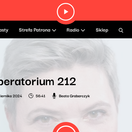
asty
Strefa Patrona
Radio
Sklep
beratorium 212
iernika 2024
56:41
Beata Grabarczyk