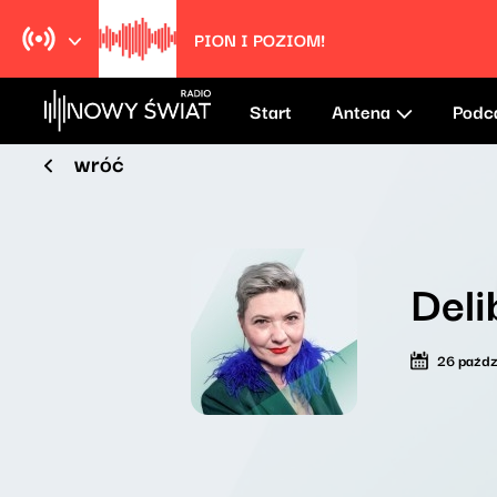
PION I POZIOM!
Start
Antena
Podc
wróć
Deli
26 paźdz