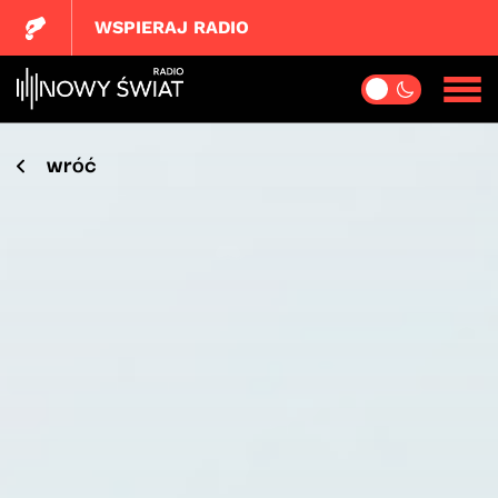
WSPIERAJ RADIO
wróć