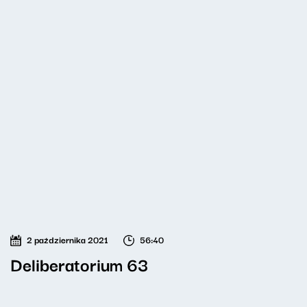
2 października 2021
56:40
Deliberatorium 63