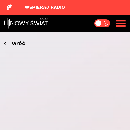
WSPIERAJ RADIO
wróć