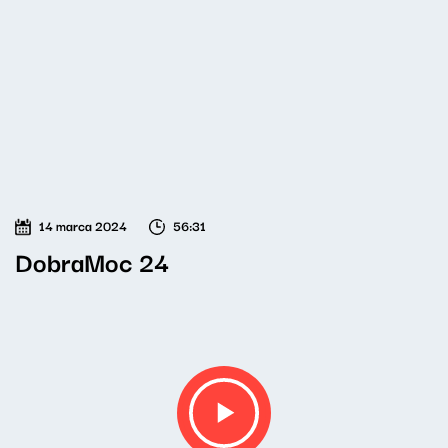
14 marca 2024
56:31
DobraMoc 24