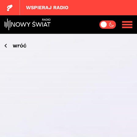
WSPIERAJ RADIO
wróć