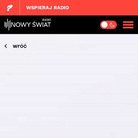
WSPIERAJ RADIO
wróć