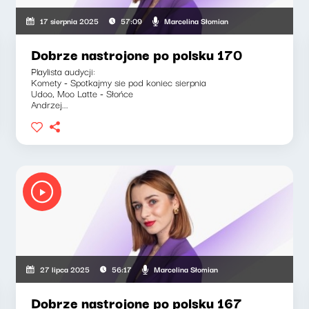
Marcelina Słomian
17 sierpnia 2025
57:09
Dobrze nastrojone po polsku 170
Playlista audycji:
Komety - Spotkajmy sie pod koniec sierpnia
Udoo, Moo Latte - Słońce
Andrzej...
Marcelina Słomian
27 lipca 2025
56:17
Dobrze nastrojone po polsku 167