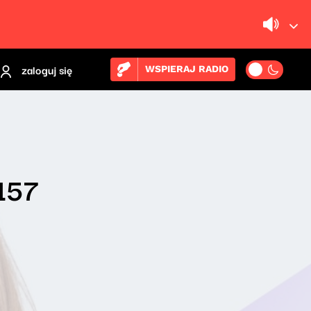
zaloguj się
WSPIERAJ RADIO
 157