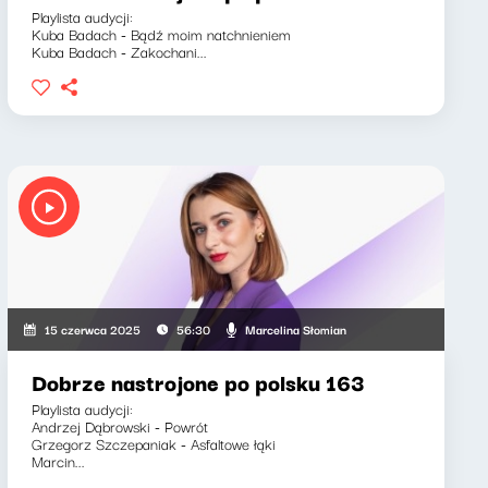
Playlista audycji:
Kuba Badach - Bądź moim natchnieniem
Kuba Badach - Zakochani...
Marcelina Słomian
15 czerwca 2025
56:30
Dobrze nastrojone po polsku 163
Playlista audycji:
Andrzej Dąbrowski - Powrót
Grzegorz Szczepaniak - Asfaltowe łąki
Marcin...