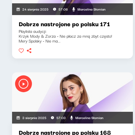
Marcelina Słomian
24 sierpnia 2025
57:06
Dobrze nastrojone po polsku 171
Playlista audycji:
Krzyk Mody & Zorza - Nie płacz za mną zbyt często!
Mery Spolsky - Nie ma...
Marcelina Słomian
3 sierpnia 2025
57:03
Dobrze nastrojone po polsku 168