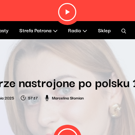
asty
Strefa Patrona
Radio
Sklep
ze nastrojone po polsku
nia 2025
57:17
Marcelina Słomian