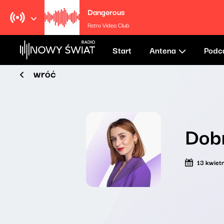
Dangerous
Retro Video Club
Start
Antena
Podc
wróć
Dobr
13 kwiet