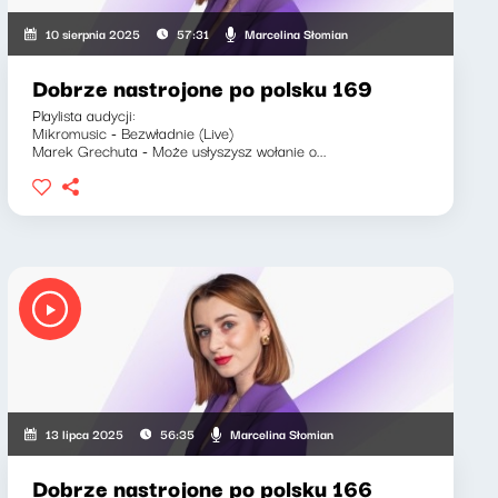
Marcelina Słomian
10 sierpnia 2025
57:31
Dobrze nastrojone po polsku 169
Playlista audycji:
Mikromusic - Bezwładnie (Live)
Marek Grechuta - Może usłyszysz wołanie o...
Marcelina Słomian
13 lipca 2025
56:35
Dobrze nastrojone po polsku 166