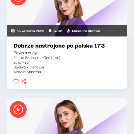
Marcelina Słomian
14 września 2025
57:01
Dobrze nastrojone po polsku 173
Playlista audycji:
Jakub Skorupa - Coś (Live)
zalia - raj
Bovska - Himalaje
Marcin Masecki -...