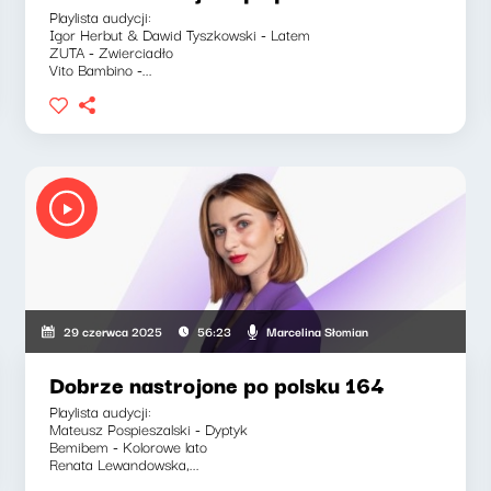
Playlista audycji:
Igor Herbut & Dawid Tyszkowski - Latem
ZUTA - Zwierciadło
Vito Bambino -...
Marcelina Słomian
29 czerwca 2025
56:23
Dobrze nastrojone po polsku 164
Playlista audycji:
Mateusz Pospieszalski - Dyptyk
Bemibem - Kolorowe lato
Renata Lewandowska,...