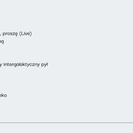
 proszę (Live)
bą
 intergalaktyczny pył
eko