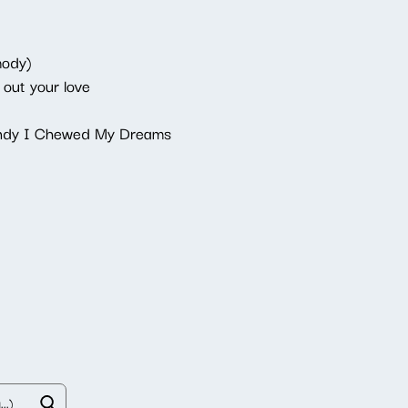
mody)
out your love
andy I Chewed My Dreams