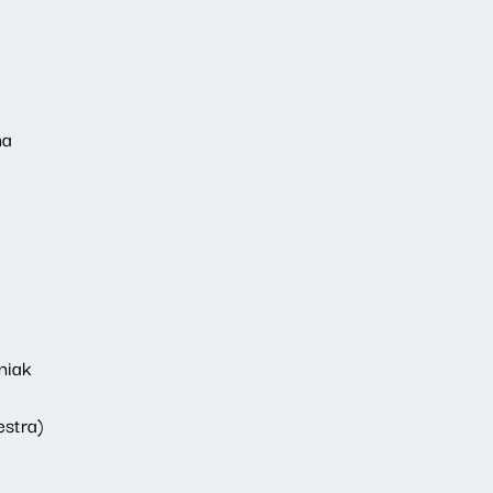
na
niak
estra)