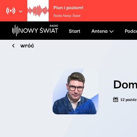
Pion i poziom!
Radio Nowy Świat
Start
Antena
Podc
wróć
Dom
12 paźdz