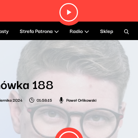
asty
Strefa Patrona
Radio
Sklep
ówka 188
iernika 2024
01:58:15
Paweł Orlikowski