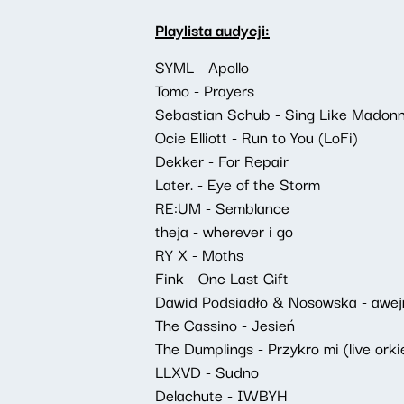
Playlista audycji:
SYML - Apollo
Tomo - Prayers
Sebastian Schub - Sing Like Madon
Ocie Elliott - Run to You (LoFi)
Dekker - For Repair
Later. - Eye of the Storm
RE:UM - Semblance
theja - wherever i go
RY X - Moths
Fink - One Last Gift
Dawid Podsiadło & Nosowska - awej
The Cassino - Jesień
The Dumplings - Przykro mi (live orki
LLXVD - Sudno
Delachute - IWBYH