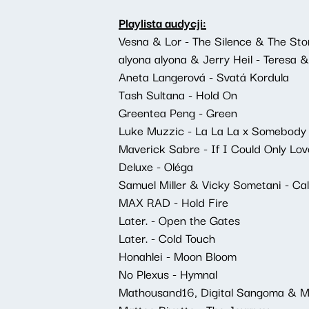
Playlista audycji:
Vesna & Lor - The Silence & The St
alyona alyona & Jerry Heil - Teresa 
Aneta Langerová - Svatá Kordula
Tash Sultana - Hold On
Greentea Peng - Green
Luke Muzzic - La La La x Somebody
Maverick Sabre - If I Could Only Lov
Deluxe - Oléga
Samuel Miller & Vicky Sometani - Ca
MAX RAD - Hold Fire
Later. - Open the Gates
Later. - Cold Touch
Honahlei - Moon Bloom
No Plexus - Hymnal
Mathousand16, Digital Sangoma & 