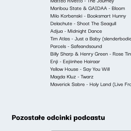
Matteo Rivetto - The Journey
Maribou State & GAIDAA - Bloom
Milo Korbenski - Booksmart Hunny
Delachute - Shoot The Seagull
Adjua - Midnight Dance
Tim Atlas - Just a Baby (slenderbodi
Parcels - Safeandsound
Billy Sharp & Henry Green - Rose Ti
Enji - Eejiinhee Hairaar
Yellow House - Say You Will
Magda Kluz - Twarz
Maverick Sabre - Holy Land (Live Fr
Pozostałe odcinki podcastu