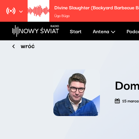
Üga Büga
Start
Antena
Podc
wróć
Dom
15 marc