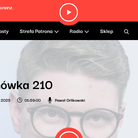
Divine Slaughter (Backyard Barbecue Bonanza)
asty
Strefa Patrona
Radio
Sklep
ówka 210
a 2025
01:59:00
Paweł Orlikowski