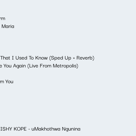
orm
& Maria
 That I Used To Know (Sped Up + Reverb)
e You Again (Live From Metropolis)
lm You
MISHY KOPE - uMakhothwa Ngunina