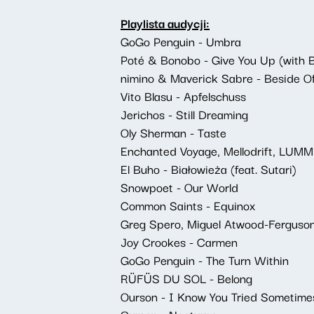
Playlista audycji:
GoGo Penguin - Umbra
Poté & Bonobo - Give You Up (with 
nimino & Maverick Sabre - Beside O
Vito Blasu - Apfelschuss
Jerichos - Still Dreaming
Oly Sherman - Taste
Enchanted Voyage, Mellodrift, LUM
El Buho - Białowieża (feat. Sutari)
Snowpoet - Our World
Common Saints - Equinox
Greg Spero, Miguel Atwood-Ferguson
Joy Crookes - Carmen
GoGo Penguin - The Turn Within
RÜFÜS DU SOL - Belong
Ourson - I Know You Tried Sometime