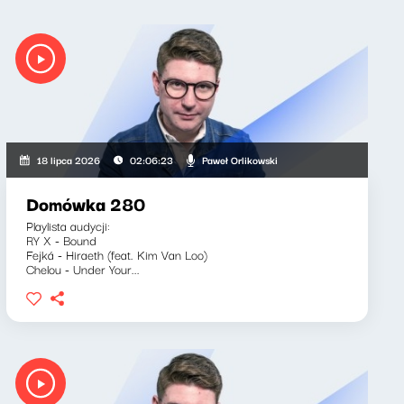
Paweł Orlikowski
18 lipca 2026
02:06:23
Domówka 280
Playlista audycji:
RY X - Bound
Fejká - Hiraeth (feat. Kim Van Loo)
Chelou - Under Your...