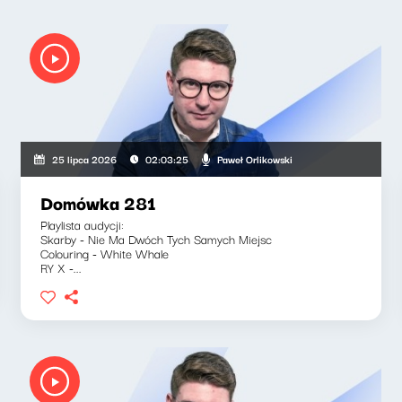
Paweł Orlikowski
25 lipca 2026
02:03:25
Domówka 281
Playlista audycji:
Skarby - Nie Ma Dwóch Tych Samych Miejsc
Colouring - White Whale
RY X -...