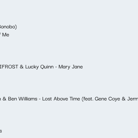
Bonobo)
f Me
MIFROST & Lucky Quinn - Mary Jane
 & Ben Williams - Lost Above Time (feat. Gene Coye & Jerm
s