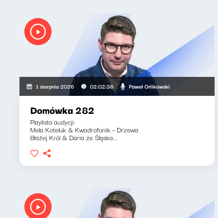
Paweł Orlikowski
1 sierpnia 2026
02:02:38
Domówka 282
Playlista audycji:
Mela Koteluk & Kwadrofonik - Drzewa
Błażej Król & Daria ze Śląska...