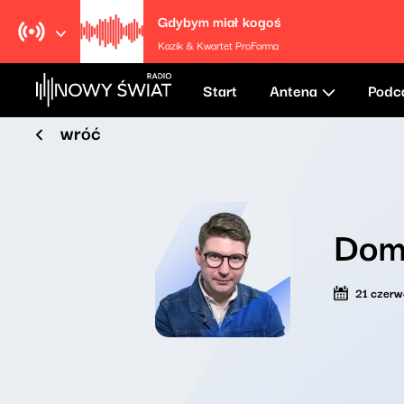
Gdybym miał kogoś
Kazik & Kwartet ProForma
Start
Antena
Podc
wróć
Dom
21 czer