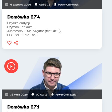
Paweł Orlikowski
6 czerwca 2026
01:56:18
Domówka 274
Playlista audycji:
Szymon - Yakuza
JJerome87 - Mr. Alligator (feat. alt-J)
PLGRMS - Into The...
Paweł Orlikowski
16 maja 2026
02:02:16
Domówka 271