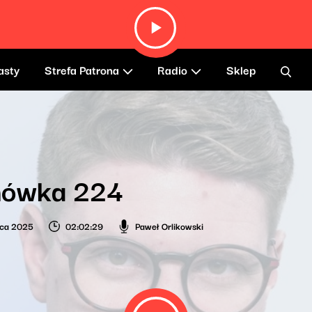
asty
Strefa Patrona
Radio
Sklep
ówka 224
wca 2025
02:02:29
Paweł Orlikowski