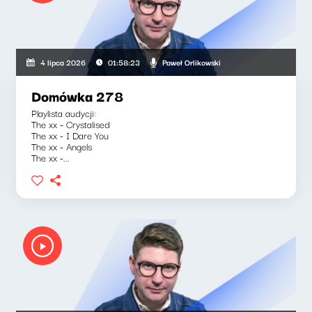
Paweł Orlikowski
4 lipca 2026
01:58:23
Domówka 278
Playlista audycji:
The xx - Crystalised
The xx - I Dare You
The xx - Angels
The xx -...