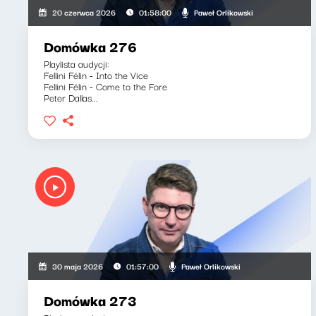
Paweł Orlikowski
20 czerwca 2026
01:58:00
Domówka 276
Playlista audycji:
Fellini Félin - Into the Vice
Fellini Félin - Come to the Fore
Peter Dallas...
Paweł Orlikowski
30 maja 2026
01:57:00
Domówka 273