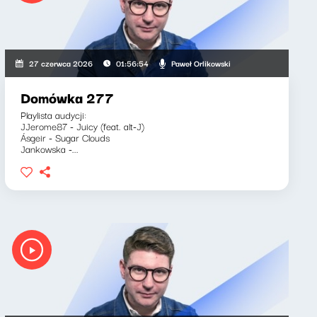
Paweł Orlikowski
27 czerwca 2026
01:56:54
Domówka 277
Playlista audycji:
JJerome87 - Juicy (feat. alt-J)
Ásgeir - Sugar Clouds
Jankowska -...