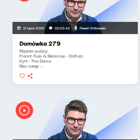
Paweł Orlikowski
11 lipca 2026
02:03:43
Domówka 279
Playlista audycji:
French Fuse & Blackrose - Disfruto
Kyril - This Dance
Bleu nuage -...