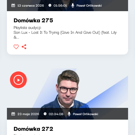
Paweł Orlikowski
13 czerwca 2026
01:56:01
Domówka 275
Playlista audycji:
Son Lux - Lost It To Trying (Give In And Give Out) (feat. Lily
&...
Paweł Orlikowski
23 maja 2026
02:34:08
Domówka 272