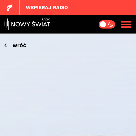
WSPIERAJ RADIO
wróć