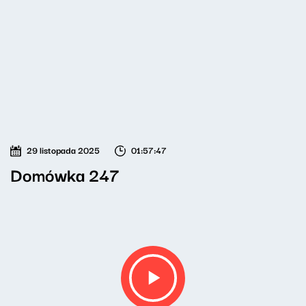
29 listopada 2025
01:57:47
Domówka 247