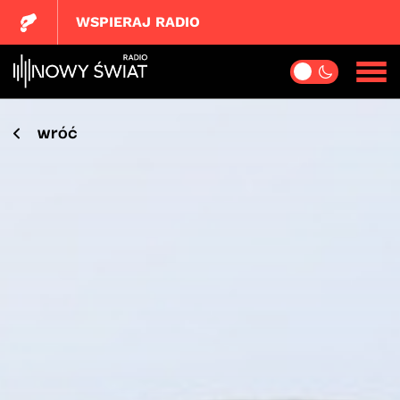
WSPIERAJ RADIO
wróć