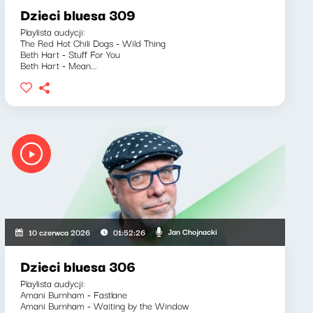
Dzieci bluesa 309
Playlista audycji:
The Red Hot Chili Dogs - Wild Thing
Beth Hart - Stuff For You
Beth Hart - Mean...
Jan Chojnacki
10 czerwca 2026
01:52:26
Dzieci bluesa 306
Playlista audycji:
Amani Burnham - Fastlane
Amani Burnham - Waiting by the Window