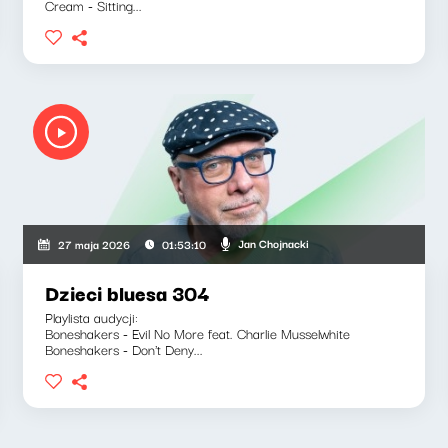
Cream - Sitting...
Jan Chojnacki
27 maja 2026
01:53:10
Dzieci bluesa 304
Playlista audycji:
Boneshakers - Evil No More feat. Charlie Musselwhite
Boneshakers - Don't Deny...