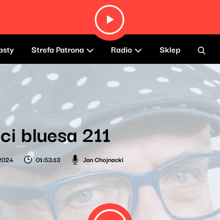
asty
Strefa Patrona
Radio
Sklep
ci bluesa 211
 2024
01:53:13
Jan Chojnacki