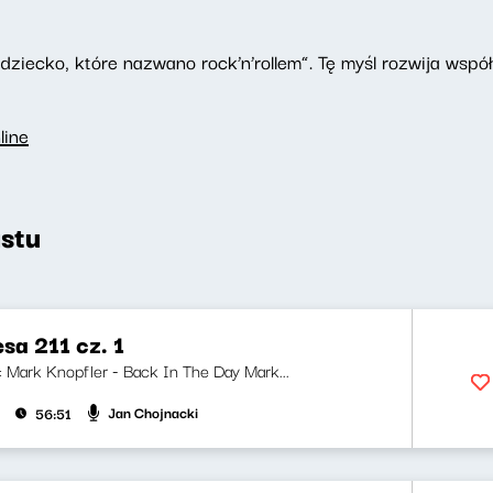
dziecko, które nazwano rock’n’rollem”. Tę myśl rozwija wspó
line
stu
esa 211 cz. 1
i: Mark Knopfler - Back In The Day Mark...
Jan Chojnacki
56:51