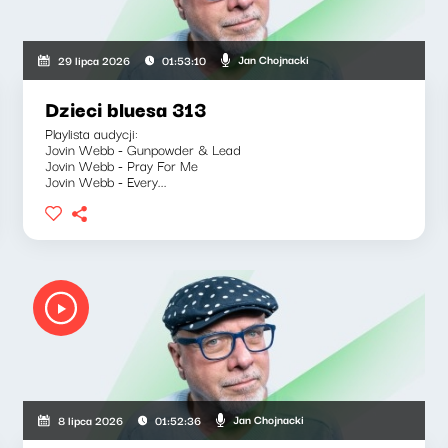
Jan Chojnacki
29 lipca 2026
01:53:10
Dzieci bluesa 313
Playlista audycji:
Jovin Webb - Gunpowder & Lead
Jovin Webb - Pray For Me
Jovin Webb - Every...
Jan Chojnacki
8 lipca 2026
01:52:36