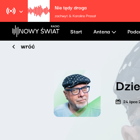
Nie tędy droga
zachwyt & Karolina Prasał
Start
Antena
Podc
wróć
Dzie
24 lipca