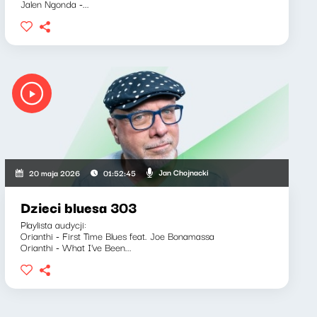
Jalen Ngonda -...
Jan Chojnacki
20 maja 2026
01:52:45
Dzieci bluesa 303
Playlista audycji:
Orianthi - First Time Blues feat. Joe Bonamassa
Orianthi - What I've Been...