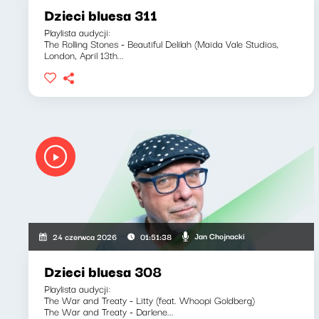
Dzieci bluesa 311
Playlista audycji:
The Rolling Stones - Beautiful Delilah (Maida Vale Studios,
London, April 13th...
Jan Chojnacki
24 czerwca 2026
01:51:38
Dzieci bluesa 308
Playlista audycji:
The War and Treaty - Litty (feat. Whoopi Goldberg)
The War and Treaty - Darlene...