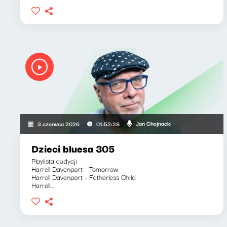
Jan Chojnacki
3 czerwca 2026
01:52:28
Dzieci bluesa 305
Playlista audycji:
Harrell Davenport - Tomorrow
Harrell Davenport - Fatherless Child
Harrell...