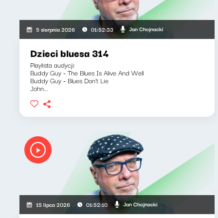
Jan Chojnacki
5 sierpnia 2026
01:52:33
Dzieci bluesa 314
Playlista audycji:
Buddy Guy - The Blues Is Alive And Well
Buddy Guy - Blues Don't Lie
John...
Jan Chojnacki
15 lipca 2026
01:52:10