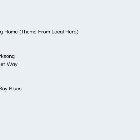
ing Home (Theme From Local Hero)
orksong
weet Way
Boy Blues