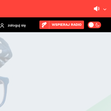
zaloguj się
WSPIERAJ RADIO