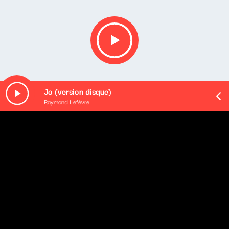
Jo (version disque)
Raymond Lefèvre
O odcinku
Playlista audycji:
Brooks & Dunn - Play Something Country (with Lainey