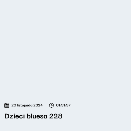
20 listopada 2024
01:51:57
Dzieci bluesa 228