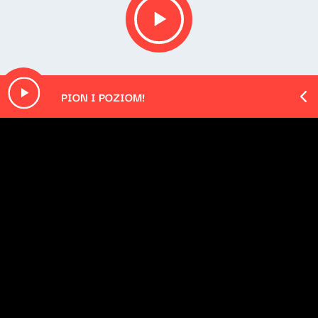
PION I POZIOM!
O odcinku
Playlista audycji:
Ellis Bullard - Honky Tonk Ain't Noise Pollution
Ellis Bullard - Lucky You, Lucky Me, My Unlucky Ways
Angel White - OUTLAW