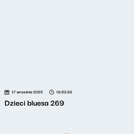
17 września 2025
01:52:33
Dzieci bluesa 269