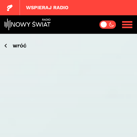
WSPIERAJ RADIO
wróć