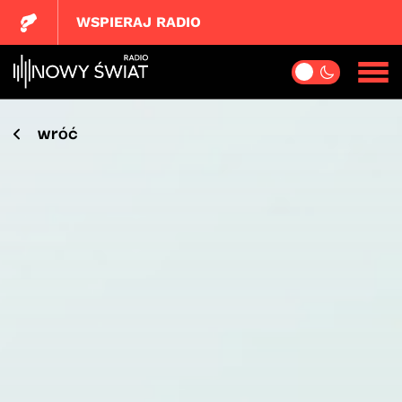
WSPIERAJ RADIO
wróć