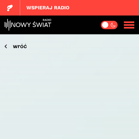
WSPIERAJ RADIO
wróć