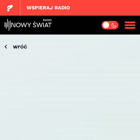
WSPIERAJ RADIO
wróć