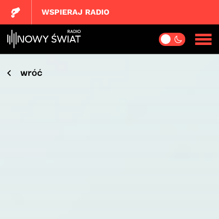
WSPIERAJ RADIO
wróć