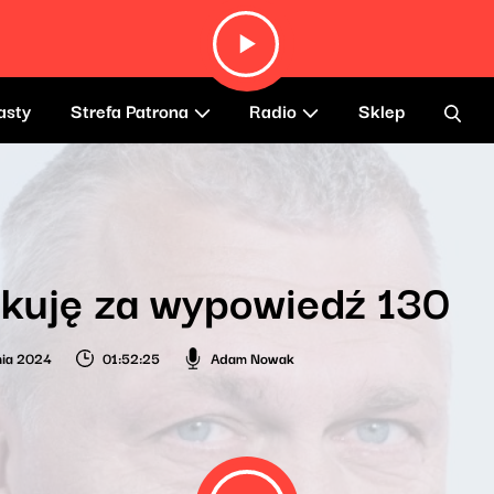
asty
Strefa Patrona
Radio
Sklep
kuję za wypowiedź 130
nia 2024
01:52:25
Adam Nowak