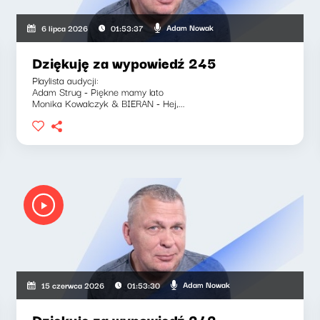
Adam Nowak
6 lipca 2026
01:53:37
Dziękuję za wypowiedź 245
Playlista audycji:
Adam Strug - Piękne mamy lato
Monika Kowalczyk & BIERAN - Hej,...
Adam Nowak
15 czerwca 2026
01:53:30
Dziękuję za wypowiedź 242