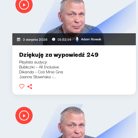
Adam Nowak
3 sierpnia 2026
01:52:14
Dziękuję za wypowiedź 249
Playlista audycji:
Bubliczki - All Inclusive
Dikanda - Coś Mnie Gna
Joanna Słowińska -...