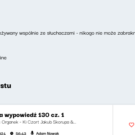
ywany wspólnie ze słuchaczami - nikogo nie może zabrakn
ine
stu
za wypowiedź 130 cz. 1
ji: Organek - Ki Czort Jakub Skorupa &...
Adam Nowak
2024
56:43