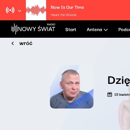
Now Is Our Time
Haunt the Woods
Start
Antena
Podc
wróć
Dzię
15 kwiet