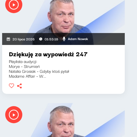
Adam Nowak
20 lipca 2026
01:53:18
Dziękuję za wypowiedź 247
Playlista audycji:
Morye - Strumień
Natalia Grosiak - Gdyby ktoś pytał
Madame Affair - W...