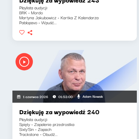
Playlista audycji:
BRK - Mordo
Martyna Jakubowicz - Kartka Z Kalendarza
Pablopavo - Wpuść...
Adam Nowak
1 czerwca 2026
01:53:00
Dziękuję za wypowiedź 240
Playlista audycji:
Spięty - Zapalenie przedrostka
Sixty'Sin - Zapach
Trackstone - Obudź...