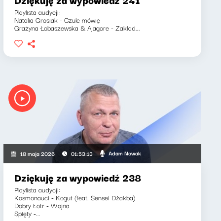
Playlista audycji:
Natalia Grosiak - Czule mówię
Grażyna Łobaszewska & Ajagore - Zakład...
Adam Nowak
18 maja 2026
01:53:13
Dziękuję za wypowiedź 238
Playlista audycji:
Kosmonauci - Kogut (feat. Sensei Dżakba)
Dobry Łotr - Wojna
Spięty -...