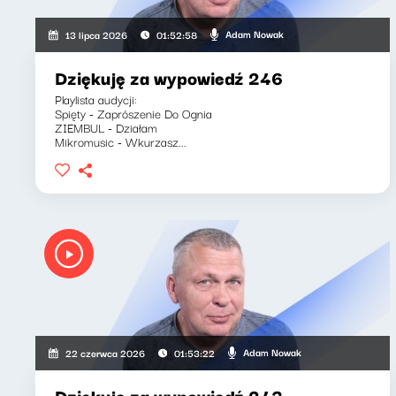
Adam Nowak
13 lipca 2026
01:52:58
Dziękuję za wypowiedź 246
Playlista audycji:
Spięty - Zaprószenie Do Ognia
ZIEMBUL - Działam
Mikromusic - Wkurzasz...
Adam Nowak
22 czerwca 2026
01:53:22
Dziękuję za wypowiedź 243