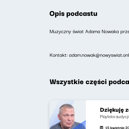
Opis podcastu
Muzyczny świat Adama Nowaka przeż
Kontakt: adam.nowak@nowyswiat.onl
Wszystkie części podca
Dziękuję 
Playlista audyc
15 kwietnia 