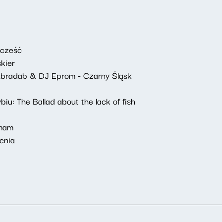
 cześć
kier
 Abradab & DJ Eprom - Czarny Śląsk
iu: The Ballad about the lack of fish
ymam
enia