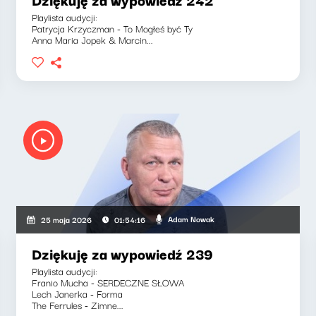
Playlista audycji:
Patrycja Krzyczman - To Mogłeś być Ty
Anna Maria Jopek & Marcin...
Adam Nowak
25 maja 2026
01:54:16
Dziękuję za wypowiedź 239
Playlista audycji:
Franio Mucha - SERDECZNE SŁOWA
Lech Janerka - Forma
The Ferrules - Zimne...