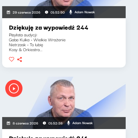
Adam Nowak
29 czerwca 2026
01:52:50
Dziękuję za wypowiedź 244
Playlista audycji:
Gaba Kulka - Wielkie Wrażenie
Nietrzask - To lubię
Kosy & Orkiestra...
Adam Nowak
8 czerwca 2026
01:52:38
Dziękuję za wypowiedź 241