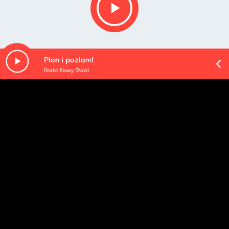
Pion i poziom!
Radio Nowy Świat
O odcinku
Playlista audycji:
Urszula Dudziak - Kasia's Dance
MAKABRESKI - Śliwki robaczywki