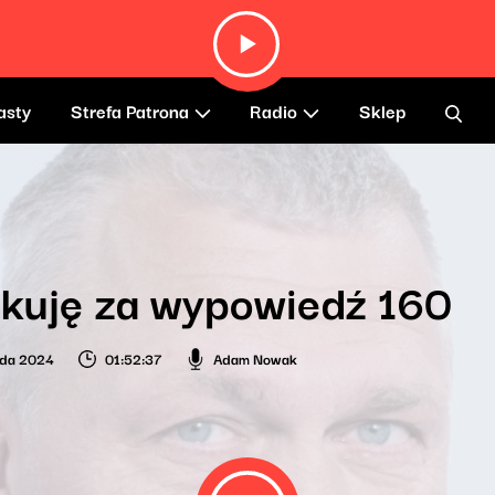
asty
Strefa Patrona
Radio
Sklep
kuję za wypowiedź 160
pada 2024
01:52:37
Adam Nowak