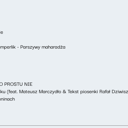
ie
omperlik - Parszywy maharadża
 PO PROSTU NIE
ku (feat. Mateusz Marczydło & Tekst piosenki Rafał Dziwisz
eninach