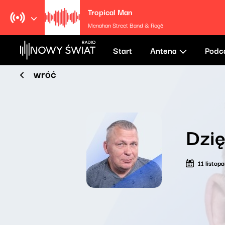
Tropical Man
Menahan Street Band & Rogê
Start
Antena
Podc
wróć
Dzię
11 listo