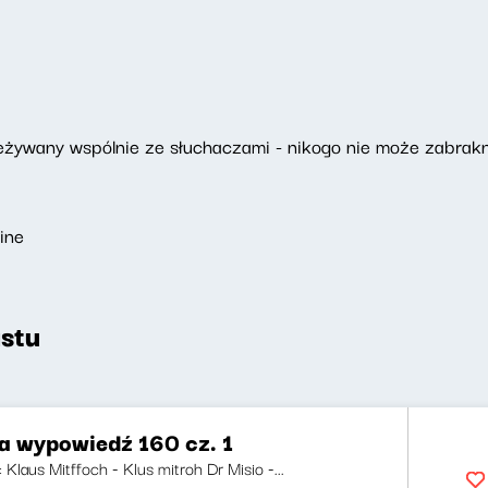
ywany wspólnie ze słuchaczami - nikogo nie może zabrakn
ine
stu
za wypowiedź 160 cz. 1
: Klaus Mitffoch - Klus mitroh Dr Misio -...